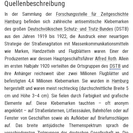
Quellenbeschreibung
In der Sammlung der
Forschungsstelle für Zeitgeschichte
Hamburg
befinden sich zahlreiche
antisemitische
Klebemarken
des großen
Deutschvölkischen Schutz- und Trutz-Bundes
(DSTB)
aus den Jahren 1919 bis 1922, die Ausdruck einer neuartigen
Strategie der Straßenagitation mit Massenkommunikationsmitteln
wie Marken, Handzetteln und Flugblättern waren. Einer der
Produzenten war dessen Hauptgeschäftsführer
Alfred Roth
. Allein
im ersten Halbjahr 1920 verteilten die Ortsgruppen des
DSTB
und
ihre Anhänger reichsweit über zwei Millionen Flugblätter und
befestigten 4,4 Millionen Klebemarken. Sie wurden in
Hamburg
hergestellt und waren meist rechteckig (durchschnittliche Breite 5
cm und Höhe 3–4 cm). Sie fielen durch Farbigkeit und grafische
Elemente auf. Diese Klebemarken tauchten – oft anonym
angeklebt – auf Straßenlaternen, Litfasssäulen, Bahnhöfen oder auf
Fenster von Geschäften sowie als Aufkleber auf Briefumschlägen
auf. Das breite antijüdische Themenspektrum sprach die
verschiedensten Zielgruppen der deutschen Gesellschaft an. Die