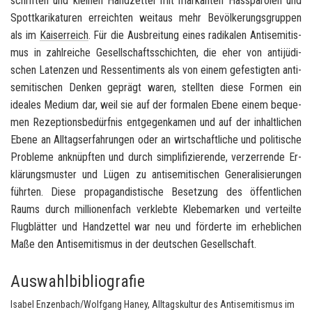
schrif­ten und klei­nen Hand­zet­tel mit mar­kan­ten Has­s­pa­ro­len und
Spott­ka­ri­ka­tu­ren er­reich­ten weit­aus mehr Be­völ­ke­rungs­grup­pen
als im
Kai­ser­reich
. Für die Aus­brei­tung eines ra­di­ka­len An­ti­se­mi­tis­
mus in zahl­rei­che Ge­sell­schafts­schich­ten, die eher von an­ti­jü­di­
schen La­ten­zen und Res­sen­ti­ments als von einem ge­fes­tig­ten an­ti­
se­mi­ti­schen Den­ken ge­prägt waren, stell­ten diese For­men ein
idea­les Me­di­um dar, weil sie auf der for­ma­len Ebene einem be­que­
men Re­zep­ti­ons­be­dürf­nis ent­ge­gen­ka­men und auf der in­halt­li­chen
Ebene an All­tags­er­fah­run­gen oder an wirt­schaft­li­che und po­li­ti­sche
Pro­ble­me an­knüpf­ten und durch sim­pli­fi­zie­ren­de, ver­zer­ren­de Er­
klä­rungs­mus­ter und Lügen zu an­ti­se­mi­ti­schen Ge­ne­ra­li­sie­run­gen
führ­ten. Diese pro­pa­gan­dis­ti­sche Be­set­zung des öf­fent­li­chen
Raums durch mil­lio­nen­fach ver­kleb­te Kle­be­mar­ken und ver­teil­te
Flug­blät­ter und Hand­zet­tel war neu und för­der­te im er­heb­li­chen
Maße den An­ti­se­mi­tis­mus in der deut­schen Ge­sell­schaft.
Auswahlbibliografie
Isabel Enzenbach/Wolfgang Haney, Alltagskultur des Antisemitismus im