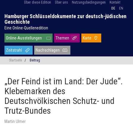
Über diese Edition
Über uns
Nutzungsbedingungen
Kontakt
DE
EN
Hamburger Schlüsseldokumente zur deutsch-jüdischen
Geschichte
Eine Online-Quellenedition
Online-Ausstellungen
Themen
Karte
Zeitstrahl
Nachschlagen
Startseite
/
Beitrag
„Der Feind ist im Land: Der Jude“.
Klebemarken des
Deutschvölkischen Schutz- und
Trutz-Bundes
Martin Ulmer