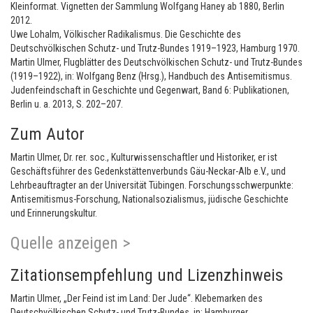
Kleinformat. Vignetten der Sammlung Wolfgang Haney ab 1880, Berlin
2012.
Uwe Lohalm, Völkischer Radikalismus. Die Geschichte des
Deutschvölkischen Schutz- und Trutz-Bundes 1919–1923, Hamburg 1970.
Martin Ulmer, Flugblätter des Deutschvölkischen Schutz- und Trutz-Bundes
(1919–1922), in: Wolfgang Benz (Hrsg.), Handbuch des Antisemitismus.
Judenfeindschaft in Geschichte und Gegenwart, Band 6: Publikationen,
Berlin u. a. 2013, S. 202–207.
Zum Autor
Martin Ulmer, Dr. rer. soc., Kulturwissenschaftler und Historiker, er ist
Geschäftsführer des Gedenkstättenverbunds Gäu-Neckar-Alb e.V., und
Lehrbeauftragter an der Universität Tübingen. Forschungsschwerpunkte:
Antisemitismus-Forschung, Nationalsozialismus, jüdische Geschichte
und Erinnerungskultur.
Quelle anzeigen >
Zitationsempfehlung und Lizenzhinweis
Martin Ulmer, „Der Feind ist im Land: Der Jude“. Klebemarken des
Deutschvölkischen Schutz- und Trutz-Bundes, in: Hamburger