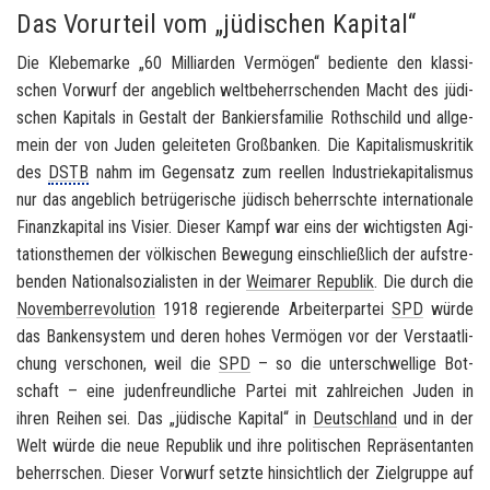
Das Vorurteil vom „jüdischen Kapital“
Die Kle­be­mar­ke „60 Mil­li­ar­den Ver­mö­gen“ be­dien­te den klas­si­
schen Vor­wurf der an­geb­lich welt­be­herr­schen­den Macht des jü­di­
schen Ka­pi­tals in Ge­stalt der Ban­kiers­fa­mi­lie Roth­schild und all­ge­
mein der von Juden ge­lei­te­ten Groß­ban­ken. Die Ka­pi­ta­lis­mus­kri­tik
des
DSTB
nahm im Ge­gen­satz zum re­el­len In­dus­trie­ka­pi­ta­lis­mus
nur das an­geb­lich be­trü­ge­ri­sche jü­disch be­herrsch­te in­ter­na­tio­na­le
Fi­nanz­ka­pi­tal ins Vi­sier. Die­ser Kampf war eins der wich­tigs­ten Agi­
ta­ti­ons­the­men der völ­ki­schen Be­we­gung ein­schließ­lich der auf­stre­
ben­den Na­tio­nal­so­zia­lis­ten in der
Wei­ma­rer Re­pu­blik
. Die durch die
No­vem­ber­re­vo­lu­ti­on
1918 re­gie­ren­de Ar­bei­ter­par­tei
SPD
würde
das Ban­ken­sys­tem und deren hohes Ver­mö­gen vor der Ver­staat­li­
chung ver­scho­nen, weil die
SPD
– so die un­ter­schwel­li­ge Bot­
schaft – eine ju­den­freund­li­che Par­tei mit zahl­rei­chen Juden in
ihren Rei­hen sei. Das „jü­di­sche Ka­pi­tal“ in
Deutsch­land
und in der
Welt würde die neue Re­pu­blik und ihre po­li­ti­schen Re­prä­sen­tan­ten
be­herr­schen. Die­ser Vor­wurf setz­te hin­sicht­lich der Ziel­grup­pe auf