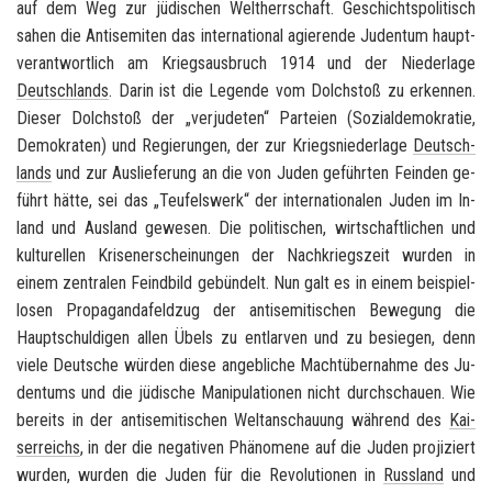
auf dem Weg zur jü­di­schen Welt­herr­schaft. Ge­schichts­po­li­tisch
sahen die An­ti­se­mi­ten das in­ter­na­tio­nal agie­ren­de Ju­den­tum haupt­
ver­ant­wort­lich am Kriegs­aus­bruch 1914 und der Nie­der­la­ge
Deutsch­lands
. Darin ist die Le­gen­de vom Dolch­stoß zu er­ken­nen.
Die­ser Dolch­stoß der „ver­ju­deten“ Par­tei­en (So­zi­al­de­mo­kra­tie,
De­mo­kra­ten) und Re­gie­run­gen, der zur Kriegs­nie­der­la­ge
Deutsch­
lands
und zur Aus­lie­fe­rung an die von Juden ge­führ­ten Fein­den ge­
führt hätte, sei das „Teu­fels­werk“ der in­ter­na­tio­na­len Juden im In­
land und Aus­land ge­we­sen. Die po­li­ti­schen, wirt­schaft­li­chen und
kul­tu­rel­len Kri­sen­er­schei­nun­gen der Nach­kriegs­zeit wur­den in
einem zen­tra­len Feind­bild ge­bün­delt. Nun galt es in einem bei­spiel­
lo­sen Pro­pa­gan­da­feld­zug der an­ti­se­mi­ti­schen Be­we­gung die
Haupt­schul­di­gen allen Übels zu ent­lar­ven und zu be­sie­gen, denn
viele Deut­sche wür­den diese an­geb­li­che Macht­über­nah­me des Ju­
den­tums und die jü­di­sche Ma­ni­pu­la­tio­nen nicht durch­schau­en. Wie
be­reits in der an­ti­se­mi­ti­schen Welt­an­schau­ung wäh­rend des
Kai­
ser­reichs
, in der die ne­ga­ti­ven Phä­no­me­ne auf die Juden pro­ji­ziert
wur­den, wur­den die Juden für die Re­vo­lu­tio­nen in
Russ­land
und