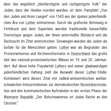
über das an­geb­lich „blut­dürs­tigs­te und rach­gie­rigs­te Volk“ der
Juden, dass die Hei­den mor­den wür­den, ist dem Pam­phlet „
Von
den Juden und ihren Lue­gen
“ von 1543 aus der spä­ten ju­den­feind­li­
chen Ära von
Lu­ther
ent­nom­men. Durch die gra­fi­sche Be­to­nung in
Fett­druck und dem Su­per­la­tiv wer­den tra­di­tio­nel­le hass­erfüll­te
Ste­reo­ty­pe gegen Juden, der ihnen un­ter­stell­te Blut­durst und die
Rach­sucht im Zitat un­ter­stri­chen. Des­we­gen wür­den die Juden als
Ge­fahr für die Mensch­heit gel­ten.
Lu­ther
war als Be­grün­der des
Pro­tes­tan­tis­mus und Kir­chen­re­for­ma­tor in
Deutsch­land
das große
Idol des national-​protestantischen Mi­lieus im 19. und 20. Jahr­hun­
dert. Auf diese hohe Po­pu­la­ri­tät
Lu­thers
und sei­ner glaub­wür­di­gen
ju­den­feind­li­chen Hal­tung zielt die Aus­wahl die­ser
Lu­ther
-​Stelle.
Kom­bi­niert wird die­ses Zitat mit radikal-​antisemitischen welt­an­
schau­li­chen In­ter­pre­ta­tio­nen zur de­mo­kra­ti­schen
No­vem­ber­re­vo­lu­
ti­on
und den kom­mu­nis­ti­schen Auf­stän­den in der ers­ten Phase der
Wei­ma­rer Re­pu­blik
: „Der Bol­sche­wis­mus ist Judas Rache an den
Chris­ten.“