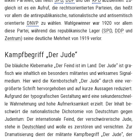
lin­ken Par­tei­en, das heißt
SPD
,
DDP
und der
KPD
ab­zu­leh­nen. Zu­
gleich ist es ein Auf­ruf, die rechts­ori­en­tier­ten Par­tei­en, das heißt
vor allem die an­ti­re­pu­bli­ka­ni­sche, na­tio­na­lis­ti­sche und
an­ti­se­mi­tisch
ori­en­tier­te
DNVP
zu wäh­len. Wahl­ge­win­ner war 1920 vor allem
diese Par­tei, wäh­rend das re­pu­bli­ka­ni­sche Lager (
SPD
,
DDP
und
Zen­trum
) seine deut­li­che Mehr­heit von 1919 ver­lor.
Kampfbegriff „Der Jude“
Die bläu­li­che Kle­be­mar­ke „Der Feind ist im Land: Der Jude“ ist gra­
fisch wie in­halt­lich ein be­son­ders mi­li­tan­tes und wirk­sa­mes Si­gnal­
me­di­um. Hier wird die Kern­bot­schaft „Der Jude“ durch eine ver­
grö­ßer­te Schrift her­vor­ge­ho­ben und auf kurze Aus­sa­gen re­du­ziert.
Auf­grund der ty­po­gra­fi­schen Ge­stal­tung wird eine se­kun­den­schnel­
le Wahr­neh­mung und hohe Auf­merk­sam­keit er­zielt. Der In­halt be­
schwört die na­tio­na­lis­ti­sche Di­cho­to­mie von Deutsch­tum gegen
Ju­den­tum: Der in­ter­na­tio­na­le Feind, der ver­schwö­re­ri­sche Jude,
stehe in
Deutsch­land
und wolle es zer­stö­ren und ver­nich­ten. Zur
Dra­ma­ti­sie­rung dient der mi­li­tan­te Kampf­be­griff „Der Jude“, der