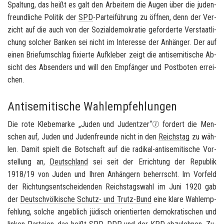
Spal­tung, das heißt es galt den Ar­bei­tern die Augen über die ju­den­
freund­li­che Po­li­tik der
SPD
-​Parteiführung zu öff­nen, denn der Ver­
zicht auf die auch von der So­zi­al­de­mo­kra­tie ge­for­der­te Ver­staat­li­
chung sol­cher Ban­ken sei nicht im In­ter­es­se der An­hän­ger. Der auf
einen Brief­um­schlag fi­xier­te Auf­kle­ber zeigt die an­ti­se­mi­ti­sche Ab­
sicht des Ab­sen­ders und will den Emp­fän­ger und Post­bo­ten er­rei­
chen.
Antisemitische Wahlempfehlungen
Die rote Kle­be­mar­ke „Juden und Ju­den­t­zer“
for­dert die Men­
schen auf, Juden und Ju­den­freun­de nicht in den
Reichs­tag
zu wäh­
len. Damit spielt die Bot­schaft auf die radikal-​antisemitische Vor­
stel­lung an,
Deutsch­land
sei seit der Er­rich­tung der Re­pu­blik
1918/19 von Juden und Ihren An­hän­gern be­herrscht. Im Vor­feld
der Rich­tungs­ent­schei­den­den Reichs­tags­wahl im Juni 1920 gab
der
Deutsch­völ­ki­sche Schutz-​ und Trutz-​Bund
eine klare Wahl­emp­
feh­lung, sol­che an­geb­lich jü­disch ori­en­tier­ten de­mo­kra­ti­schen und