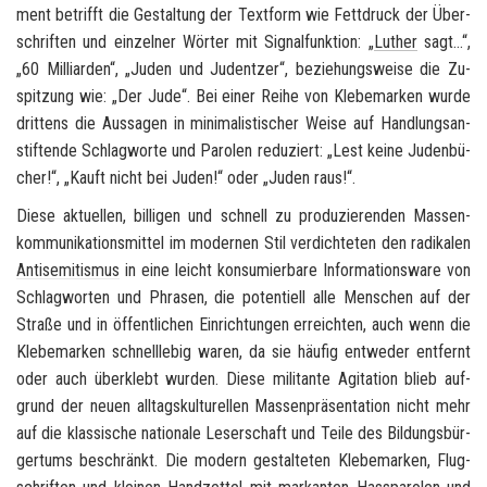
ment be­trifft die Ge­stal­tung der Text­form wie Fett­druck der Über­
schrif­ten und ein­zel­ner Wör­ter mit Si­gnal­funk­ti­on: „
Lu­ther
sagt...“,
„60 Mil­li­ar­den“, „Juden und Ju­den­t­zer“, be­zie­hungs­wei­se die Zu­
spit­zung wie: „Der Jude“. Bei einer Reihe von Kle­be­mar­ken wurde
drit­tens die Aus­sa­gen in mi­ni­ma­lis­ti­scher Weise auf Hand­lungs­an­
stif­ten­de Schlag­wor­te und Pa­ro­len re­du­ziert: „Lest keine Ju­den­bü­
cher!“, „Kauft nicht bei Juden!“ oder „Juden raus!“.
Diese ak­tu­el­len, bil­li­gen und schnell zu pro­du­zie­ren­den Mas­sen­
kom­mu­ni­ka­ti­ons­mit­tel im mo­der­nen Stil ver­dich­te­ten den ra­di­ka­len
An­ti­se­mi­tis­mus
in eine leicht kon­su­mier­ba­re In­for­ma­ti­ons­wa­re von
Schlag­wor­ten und Phra­sen, die po­ten­ti­ell alle Men­schen auf der
Stra­ße und in öf­fent­li­chen Ein­rich­tun­gen er­reich­ten, auch wenn die
Kle­be­mar­ken schnell­le­big waren, da sie häu­fig ent­we­der ent­fernt
oder auch über­klebt wur­den. Diese mi­li­tan­te Agi­ta­ti­on blieb auf­
grund der neuen all­tags­kul­tu­rel­len Mas­sen­prä­sen­ta­ti­on nicht mehr
auf die klas­si­sche na­tio­na­le Le­ser­schaft und Teile des Bil­dungs­bür­
ger­tums be­schränkt. Die mo­dern ge­stal­te­ten Kle­be­mar­ken, Flug­