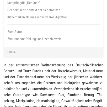
Kampfbegriff „Der Jude“
Der politische Kontext der Klebemarken
Klebemarken als massenwirksame Agitation
Zum Autor
Zitationsempfehlung und Lizenzhinweis
Quelle
In der
an­ti­se­mi­ti­schen
Welt­an­schau­ung des
Deutsch­völ­ki­schen
Schutz-​ und Trutz-​Bundes
galt der Bol­sche­wis­mus, Ma­te­ria­lis­mus
und der Fi­nanz­ka­pi­ta­lis­mus als Werk­zeug der jü­di­schen Welt­herr­
schaft, um an­geb­lich die Chris­ten und Nicht­ju­den ge­walt­sam zu
be­kämp­fen und zu un­ter­drü­cken. Ver­schie­de­ne klas­si­sche an­ti­jü­di­
sche Ste­reo­ty­pe wie Rach­sucht, Gier, Blut­durst, Be­trug, Täu­
schung, Ma­ni­pu­la­ti­on, Hei­mat­lo­sig­keit, Ge­walt­tä­tig­keit oder Be­grif­
fe wie Juda fun­gier­ten dabei als Si­gnal­wör­ter im zeit­ge­nös­si­schen