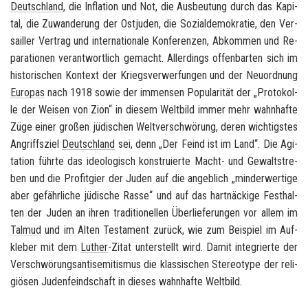
Deutsch­land
, die In­fla­ti­on und Not, die Aus­beu­tung durch das Ka­pi­
tal, die Zu­wan­de­rung der Ost­ju­den, die So­zi­al­de­mo­kra­tie, den Ver­
sailler Ver­trag und in­ter­na­tio­na­le Kon­fe­ren­zen, Ab­kom­men und Re­
pa­ra­tio­nen ver­ant­wort­lich ge­macht. Al­ler­dings of­fen­bar­ten sich im
his­to­ri­schen Kon­text der Kriegs­ver­wer­fun­gen und der Neu­ord­nung
Eu­ro­pas
nach 1918 sowie der im­mensen Po­pu­la­ri­tät der „
Pro­to­kol­
le der Wei­sen von Zion
“ in die­sem Welt­bild immer mehr wahn­haf­te
Züge einer gro­ßen jü­di­schen Welt­ver­schwö­rung, deren wich­tigs­tes
An­griffs­ziel
Deutsch­land
sei, denn „Der Feind ist im Land“. Die Agi­
ta­ti­on führ­te das ideo­lo­gisch kon­stru­ier­te Macht-​ und Ge­walt­stre­
ben und die Pro­fit­gier der Juden auf die an­geb­lich „min­der­wer­ti­ge
aber ge­fähr­li­che jü­di­sche Rasse“ und auf das hart­nä­cki­ge Fest­hal­
ten der Juden an ihren tra­di­tio­nel­len Über­lie­fe­run­gen vor allem im
Tal­mud
und im Alten Tes­ta­ment zu­rück, wie zum Bei­spiel im Auf­
kle­ber mit dem
Lu­ther
-​Zitat un­ter­stellt wird. Damit in­te­grier­te der
Ver­schwö­rungs­an­ti­se­mi­tis­mus die klas­si­schen Ste­reo­ty­pe der re­li­
giö­sen Ju­den­feind­schaft in die­ses wahn­haf­te Welt­bild.