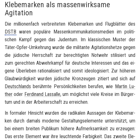
Klebemarken als massenwirksame
Agitation
Die mil­lio­nen­fach ver­brei­te­ten Kle­be­mar­ken und Flug­blät­ter des
DSTB
waren po­pu­lä­re Mas­sen­kom­mu­ni­ka­ti­ons­me­di­en im po­li­ti­
schen Kampf gegen das Ju­den­tum. Im klas­si­schen Mus­ter der
Täter-​Opfer-Umkehrung wurde die mi­li­tan­te Agi­ta­ti­ons­het­ze gegen
die jü­di­sche Herr­schaft zur be­rech­tig­ten Not­wehr sti­li­siert und
zum ge­rech­ten Ab­wehr­kampf für deut­sche In­ter­es­sen und das ei­
ge­ne Über­le­ben ra­tio­na­li­siert und somit ideo­lo­gi­siert. Zur hö­he­ren
Glaub­wür­dig­keit wur­den jü­di­sche Kron­zeu­gen zi­tiert und sich auf
Deutsch­lands
be­rühm­te Per­sön­lich­kei­ten be­ru­fen, wie
Mar­tin Lu­
ther
oder
Fer­di­nand Lass­alle
, um mög­lichst viele Krei­se im Bür­ger­
tum und in der Ar­bei­ter­schaft zu er­rei­chen.
In for­ma­ler Hin­sicht wur­den die ra­di­ka­len Aus­sa­gen der Kle­be­mar­
ken durch da­mals mo­der­ne Ge­stal­tungs­ele­men­te un­ter­stützt, um
bei einem brei­ten Pu­bli­kum hö­he­re Auf­merk­sam­keit zu er­zeu­gen:
Das erste Ele­ment war ihre leuch­ten­de Far­big­keit. Das zwei­te Ele­