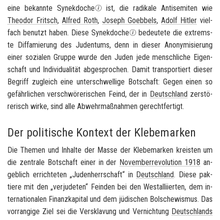
eine be­kann­te Syn­ek­do­che
ist, die ra­di­ka­le An­ti­se­mi­ten wie
Theo­dor Fritsch
,
Al­fred Roth
,
Jo­seph Go­eb­bels
,
Adolf Hit­ler
viel­
fach be­nutzt haben. Diese Syn­ek­do­che
be­deu­te­te die ex­trems­
te Dif­fa­mie­rung des Ju­den­tums, denn in die­ser An­ony­mi­sie­rung
einer so­zia­len Grup­pe wurde den Juden jede mensch­li­che Ei­gen­
schaft und In­di­vi­dua­li­tät ab­ge­spro­chen. Damit trans­por­tiert die­ser
Be­griff zu­gleich eine un­ter­schwel­li­ge Bot­schaft: Gegen einen so
ge­fähr­li­chen ver­schwö­re­ri­schen Feind, der in
Deutsch­land
zer­stö­
re­risch wirke, sind alle Ab­wehr­maß­nah­men ge­recht­fer­tigt.
Der politische Kontext der Klebemarken
Die The­men und In­hal­te der Masse der Kle­be­mar­ken kreis­ten um
die zen­tra­le Bot­schaft einer in der
No­vem­ber­re­vo­lu­ti­on 1918
an­
geb­lich er­rich­te­ten „Ju­den­herr­schaft“ in
Deutsch­land
. Diese pak­
tie­re mit den „ver­ju­deten“ Fein­den bei den West­al­li­ier­ten, dem in­
ter­na­tio­na­len Fi­nanz­ka­pi­tal und dem jü­di­schen Bol­sche­wis­mus. Das
vor­ran­gi­ge Ziel sei die Ver­skla­vung und Ver­nich­tung
Deutsch­lands