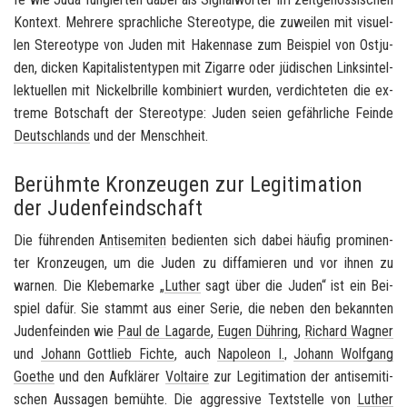
Kon­text. Meh­re­re sprach­li­che Ste­reo­ty­pe, die zu­wei­len mit vi­su­el­
len Ste­reo­ty­pe von Juden mit Ha­ken­na­se zum Bei­spiel von Ost­ju­
den, di­cken Ka­pi­ta­lis­ten­ty­pen mit Zi­gar­re oder jü­di­schen Links­in­tel­
lek­tu­el­len mit Ni­ckel­bril­le kom­bi­niert wur­den, ver­dich­te­ten die ex­
tre­me Bot­schaft der Ste­reo­ty­pe: Juden seien ge­fähr­li­che Fein­de
Deutsch­lands
und der Mensch­heit.
Berühmte Kronzeugen zur Legitimation
der Judenfeindschaft
Die füh­ren­den
An­ti­se­mi­ten
be­dien­ten sich dabei häu­fig pro­mi­nen­
ter Kron­zeu­gen, um die Juden zu dif­fa­mie­ren und vor ihnen zu
war­nen. Die Kle­be­mar­ke „
Lu­ther
sagt über die Juden“ ist ein Bei­
spiel dafür. Sie stammt aus einer Serie, die neben den be­kann­ten
Ju­den­fein­den wie
Paul de La­gar­de
,
Eugen Düh­ring
,
Ri­chard Wag­ner
und
Jo­hann Gott­lieb Fich­te
, auch
Na­po­le­on I.
,
Jo­hann Wolf­gang
Goe­the
und den Auf­klä­rer
Vol­taire
zur Le­gi­ti­ma­ti­on der an­ti­se­mi­ti­
schen Aus­sa­gen be­müh­te. Die ag­gres­si­ve Text­stel­le von
Lu­ther