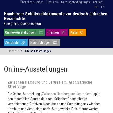
Über diese Edition
Über uns
Nutzungsbedingungen
Kontakt
DE
EN
Hamburger Schlüsseldokumente zur deutsch-jüdischen
Geschichte
Eine Online-Quellenedition
Online-Ausstellungen
Themen
Karte
Zeitstrahl
Nachschlagen
Startseite
/
Online-Ausstellungen
Online-Ausstellungen
Zwischen Hamburg und Jerusalem. Archivarische
Streifzüge
Die Online-Ausstellung
„Zwischen Hamburg und Jerusalem“
spürt
den materiellen Spuren deutsch-jüdischer Geschichte in
verschiedenen Archiven, Nachlässen und Sammlungen zwischen
Hamburg und Jerusalem nach. Ausgewählte Dokumente werfen