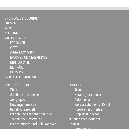
ONLINE-AUSSTELLUNGEN
THEMEN
KARTE
ZEITSTRAHL
NACHSCHLAGEN
PERSONEN
ORTE
ORGANISATIONEN
EPOCHEN UND EREIGNISSE
BIBLIOGRAFIE
BEITRÄGE
GLOSSAR
UNTERRICHTSMATERIALIEN
Über diese Edition
Über uns
Ziele
Team
Schlüsseldokumente
Herausgeber_innen
Zielgruppe
Autor_innen
Nutzungshinweise
Wissenschaftlicher Beirat
Redaktionsmodell
Förderer und Partner
Edition und Editionsrichtlinien
Projektneuigkeiten
Technische Umsetzung
Nutzungsbedingungen
Präsentationen und Publikationen
Kontakt