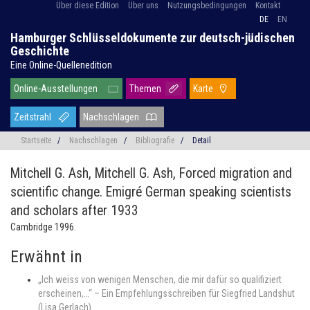
Über diese Edition
Über uns
Nutzungsbedingungen
Kontakt
DE
EN
Hamburger Schlüsseldokumente zur deutsch-jüdischen
Geschichte
Eine Online-Quellenedition
Online-Ausstellungen
Themen
Karte
Zeitstrahl
Nachschlagen
Startseite
/
Nachschlagen
/
Bibliografie
/
Detail
Mitchell G. Ash,
Mitchell G. Ash, Forced migration and
scientific change. Emigré German speaking scientists
and scholars after 1933
Cambridge 1996.
Erwähnt in
„Ich weiss von wenigen Menschen, die mir dafür so qualifiziert
erscheinen,…“ – Ein Empfehlungsschreiben für Siegfried Landshut
(Lisa Gerlach)