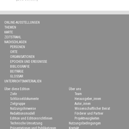
ONLINE-AUSSTELLUNGEN
THEMEN
KARTE
ZEITSTRAHL
NACHSCHLAGEN
PERSONEN
ORTE
ORGANISATIONEN
EPOCHEN UND EREIGNISSE
BIBLIOGRAFIE
BEITRÄGE
GLOSSAR
UNTERRICHTSMATERIALIEN
Über diese Edition
Über uns
Ziele
Team
Schlüsseldokumente
Herausgeber_innen
Zielgruppe
Autor_innen
Nutzungshinweise
Wissenschaftlicher Beirat
Redaktionsmodell
Förderer und Partner
Edition und Editionsrichtlinien
Projektneuigkeiten
Technische Umsetzung
Nutzungsbedingungen
Präsentationen und Publikationen
Kontakt