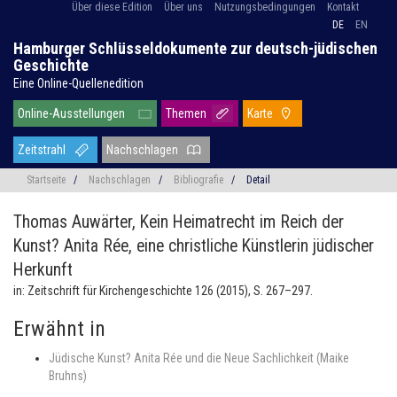
Über diese Edition
Über uns
Nutzungsbedingungen
Kontakt
DE
EN
Hamburger Schlüsseldokumente zur deutsch-jüdischen
Geschichte
Eine Online-Quellenedition
Online-Ausstellungen
Themen
Karte
Zeitstrahl
Nachschlagen
Startseite
/
Nachschlagen
/
Bibliografie
/
Detail
Thomas Auwärter,
Kein Heimatrecht im Reich der
Kunst? Anita Rée, eine christliche Künstlerin jüdischer
Herkunft
in: Zeitschrift für Kirchengeschichte 126 (2015), S. 267–297.
Erwähnt in
Jüdische Kunst? Anita Rée und die Neue Sachlichkeit (Maike
Bruhns)