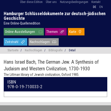
Über diese Edition
Über uns
Nutzungsbedingungen
Kontakt
DE
EN
Hamburger Schlüsseldokumente zur deutsch-jüdischen
Geschichte
Eine Online-Quellenedition
Online-Ausstellungen
Themen
Karte
Zeitstrahl
Nachschlagen
Startseite
/
Nachschlagen
/
Bibliografie
/
Detail
Hans Israel Bach,
The German Jew. A Synthesis of
Judaism and Western Civilization, 1730-1930
The Littman library of Jewish civilization, Oxford 1985.
ISBN
978-0-19-710033-2