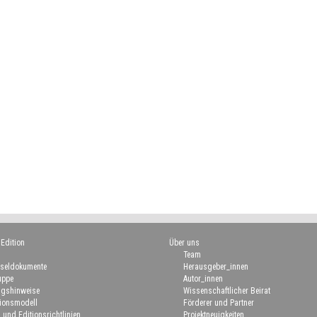
 Edition
Über uns
Team
seldokumente
Herausgeber_innen
uppe
Autor_innen
gshinweise
Wissenschaftlicher Beirat
ionsmodell
Förderer und Partner
 und Editionsrichtlinien
Projektneuigkeiten