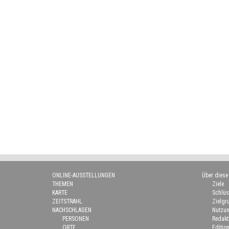
ONLINE-AUSSTELLUNGEN
Über diese
THEMEN
Ziele
KARTE
Schlüs
ZEITSTRAHL
Zielgr
NACHSCHLAGEN
Nutzun
PERSONEN
Redakt
ORTE
Edition