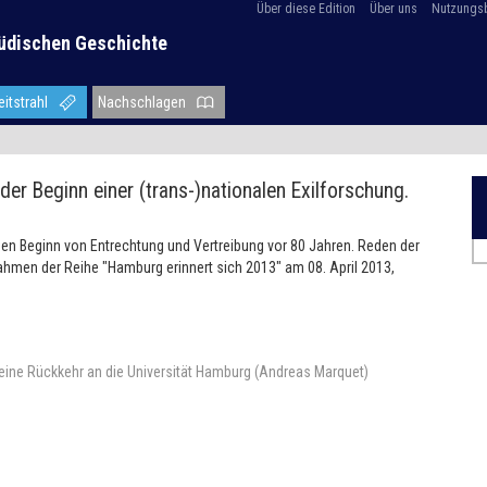
Über diese Edition
Über uns
Nutzungs
üdischen Geschichte
eitstrahl
Nachschlagen
der Beginn einer (trans-)nationalen Exilforschung.
r den Beginn von Entrechtung und Vertreibung vor 80 Jahren. Reden der
hmen der Reihe "Hamburg erinnert sich 2013" am 08. April 2013,
r eine Rückkehr an die Universität Hamburg (Andreas Marquet)