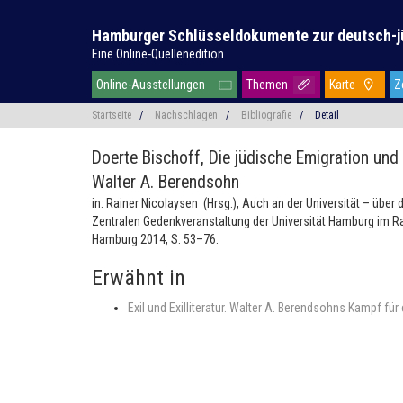
Hamburger Schlüsseldokumente zur deutsch-j
Eine Online-Quellenedition
Online-Ausstellungen
Themen
Karte
Z
Startseite
/
Nachschlagen
/
Bibliografie
/
Detail
Doerte Bischoff,
Die jüdische Emigration und 
Walter A. Berendsohn
in: Rainer Nicolaysen (Hrsg.), Auch an der Universität – übe
Zentralen Gedenkveranstaltung der Universität Hamburg im Ra
Hamburg 2014, S. 53–76.
Erwähnt in
Exil und Exilliteratur. Walter A. Berendsohns Kampf fü