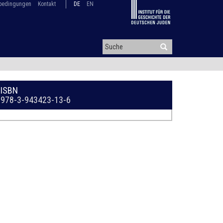
bedingungen
Kontakt
DE
EN
ISBN
978-3-943423-13-6