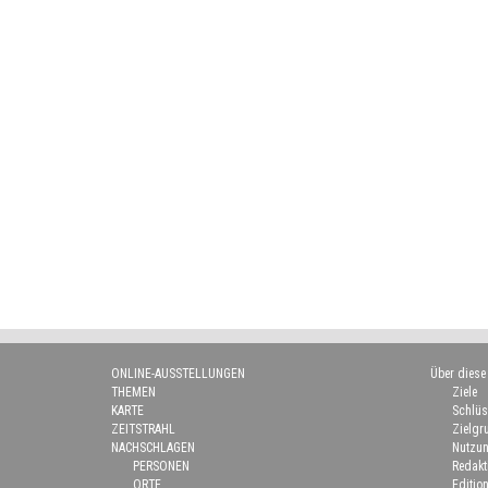
ONLINE-AUSSTELLUNGEN
Über diese
THEMEN
Ziele
KARTE
Schlüs
ZEITSTRAHL
Zielgr
NACHSCHLAGEN
Nutzun
PERSONEN
Redakt
ORTE
Edition