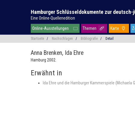
Hamburger Schlüsseldokumente zur deutsch-j
Eine Online-Quellenedition
Online-Ausstellungen
Themen
Karte
Z
Startseite
/
Nachschlagen
/
Bibliografie
/
Detail
Anna Brenken,
Ida Ehre
Hamburg 2002.
Erwähnt in
Ida Ehre und die Hamburger Kammerspiele (Michaela G