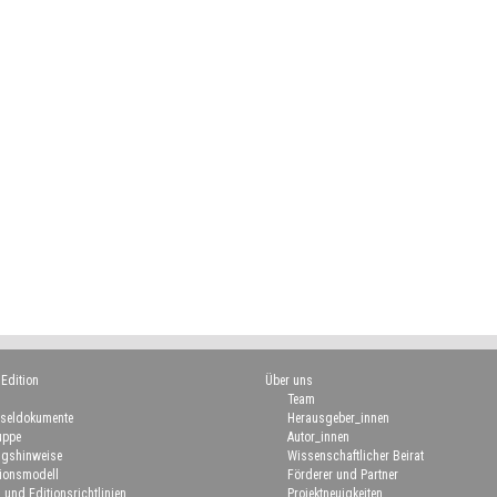
 Edition
Über uns
Team
seldokumente
Herausgeber_innen
uppe
Autor_innen
gshinweise
Wissenschaftlicher Beirat
ionsmodell
Förderer und Partner
 und Editionsrichtlinien
Projektneuigkeiten