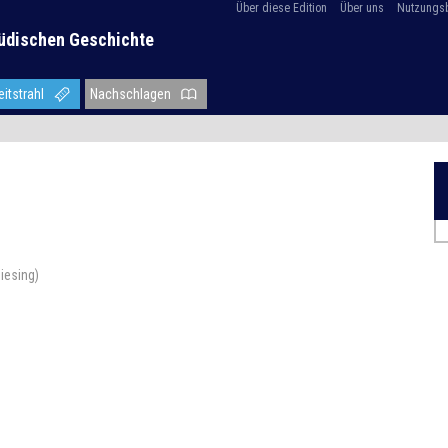
Über diese Edition
Über uns
Nutzungs
üdischen Geschichte
eitstrahl
Nachschlagen
iesing)