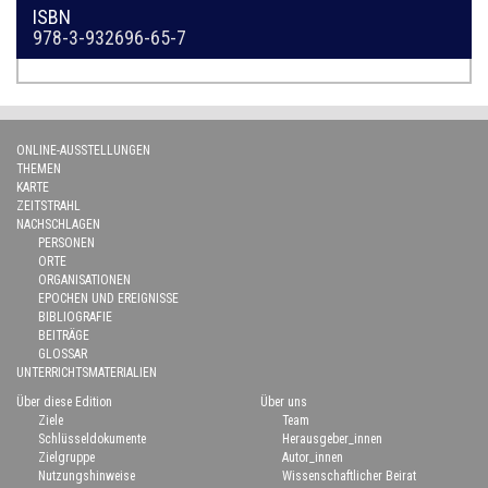
ISBN
978-3-932696-65-7
ONLINE-AUSSTELLUNGEN
THEMEN
KARTE
ZEITSTRAHL
NACHSCHLAGEN
PERSONEN
ORTE
ORGANISATIONEN
EPOCHEN UND EREIGNISSE
BIBLIOGRAFIE
BEITRÄGE
GLOSSAR
UNTERRICHTSMATERIALIEN
Über diese Edition
Über uns
Ziele
Team
Schlüsseldokumente
Herausgeber_innen
Zielgruppe
Autor_innen
Nutzungshinweise
Wissenschaftlicher Beirat