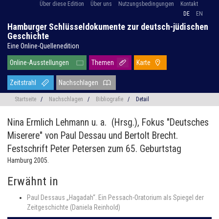
Über diese Edition
Über uns
Nutzungsbedingungen
Kontakt
DE
EN
Hamburger Schlüsseldokumente zur deutsch-jüdischen
Geschichte
Eine Online-Quellenedition
Online-Ausstellungen
Themen
Karte
Zeitstrahl
Nachschlagen
Startseite
/
Nachschlagen
/
Bibliografie
/
Detail
Nina Ermlich Lehmann u. a. (Hrsg.),
Fokus "Deutsches
Miserere" von Paul Dessau und Bertolt Brecht.
Festschrift Peter Petersen zum 65. Geburtstag
Hamburg 2005.
Erwähnt in
Paul Dessaus „Hagadah“. Ein Pessach-Oratorium als Spiegel der
Zeitgeschichte (Daniela Reinhold)