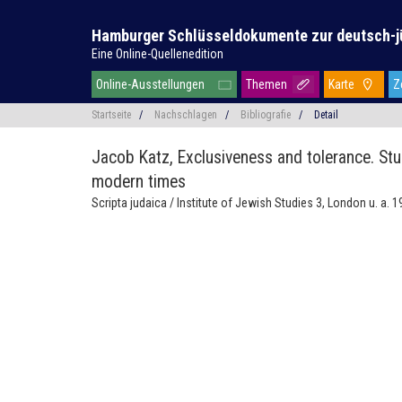
Hamburger Schlüsseldokumente zur deutsch-j
Eine Online-Quellenedition
Online-Ausstellungen
Themen
Karte
Z
Startseite
/
Nachschlagen
/
Bibliografie
/
Detail
Jacob Katz,
Exclusiveness and tolerance. Stu
modern times
Scripta judaica / Institute of Jewish Studies 3, London u. a. 1