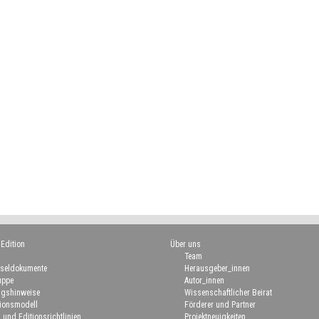
 Edition
Über uns
Team
seldokumente
Herausgeber_innen
uppe
Autor_innen
gshinweise
Wissenschaftlicher Beirat
ionsmodell
Förderer und Partner
 und Editionsrichtlinien
Projektneuigkeiten