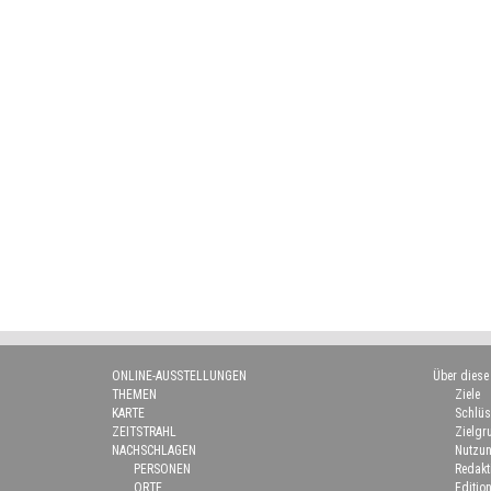
ONLINE-AUSSTELLUNGEN
Über diese
THEMEN
Ziele
KARTE
Schlüs
ZEITSTRAHL
Zielgr
NACHSCHLAGEN
Nutzun
PERSONEN
Redakt
ORTE
Edition