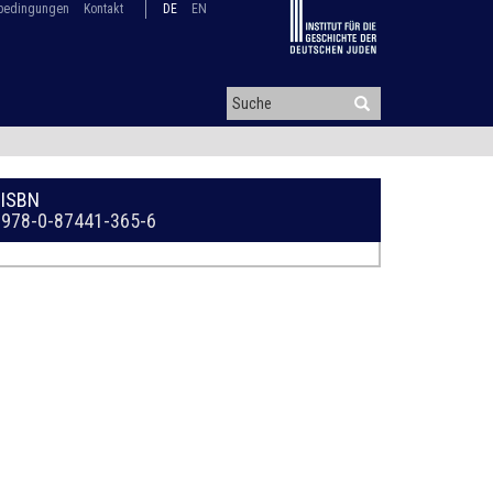
bedingungen
Kontakt
DE
EN
ISBN
978-0-87441-365-6