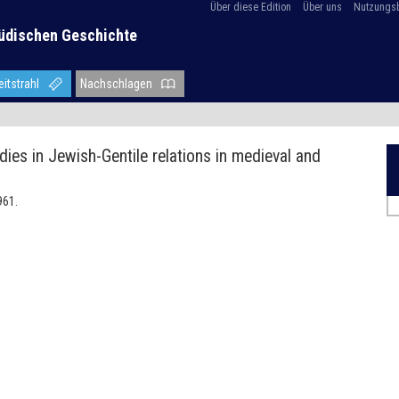
Über diese Edition
Über uns
Nutzungs
üdischen Geschichte
eitstrahl
Nachschlagen
dies in Jewish-Gentile relations in medieval and
961.