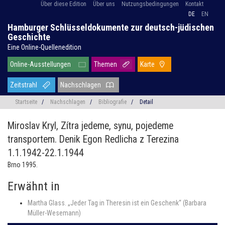
Über diese Edition
Über uns
Nutzungsbedingungen
Kontakt
DE
EN
Hamburger Schlüsseldokumente zur deutsch-jüdischen
Geschichte
Eine Online-Quellenedition
Online-Ausstellungen
Themen
Karte
Zeitstrahl
Nachschlagen
Startseite
/
Nachschlagen
/
Bibliografie
/
Detail
Miroslav Kryl,
Zítra jedeme, synu, pojedeme
transportem. Denik Egon Redlicha z Terezina
1.1.1942-22.1.1944
Brno 1995.
Erwähnt in
Martha Glass. „Jeder Tag in Theresin ist ein Geschenk“ (Barbara
Müller-Wesemann)