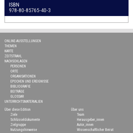
ISBN
978-80-85765-40-3
ONLINE-AUSSTELLUNGEN
THEMEN
KARTE
ZEITSTRAHL
NACHSCHLAGEN
PERSONEN
ORTE
ORGANISATIONEN
EPOCHEN UND EREIGNISSE
BIBLIOGRAFIE
BEITRÄGE
GLOSSAR
UNTERRICHTSMATERIALIEN
Über diese Edition
Über uns
Ziele
Team
Schlüsseldokumente
Herausgeber_innen
Zielgruppe
Autor_innen
Nutzungshinweise
Wissenschaftlicher Beirat