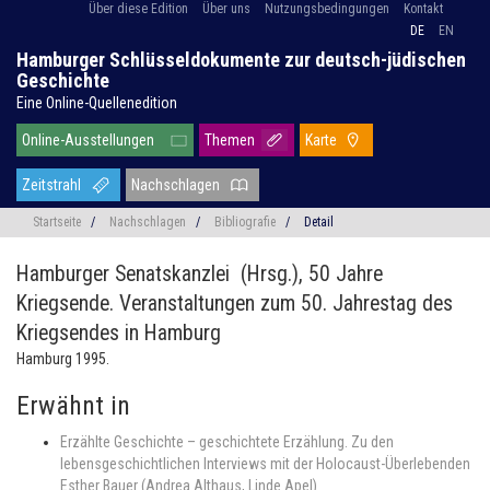
Über diese Edition
Über uns
Nutzungsbedingungen
Kontakt
DE
EN
Hamburger Schlüsseldokumente zur deutsch-jüdischen
Geschichte
Eine Online-Quellenedition
Online-Ausstellungen
Themen
Karte
Zeitstrahl
Nachschlagen
Startseite
/
Nachschlagen
/
Bibliografie
/
Detail
Hamburger Senatskanzlei (Hrsg.),
50 Jahre
Kriegsende. Veranstaltungen zum 50. Jahrestag des
Kriegsendes in Hamburg
Hamburg 1995.
Erwähnt in
Erzählte Geschichte – geschichtete Erzählung. Zu den
lebensgeschichtlichen Interviews mit der Holocaust-Überlebenden
Esther Bauer (Andrea Althaus, Linde Apel)