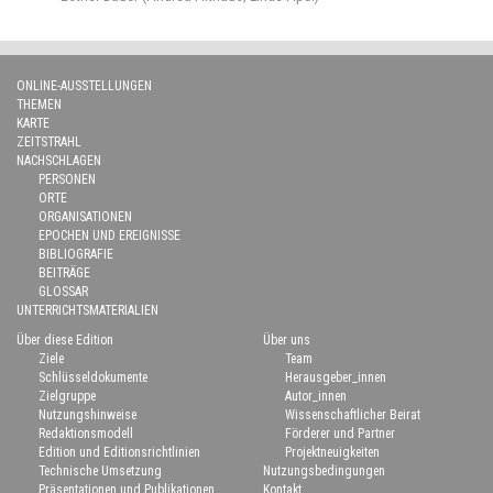
ONLINE-AUSSTELLUNGEN
THEMEN
KARTE
ZEITSTRAHL
NACHSCHLAGEN
PERSONEN
ORTE
ORGANISATIONEN
EPOCHEN UND EREIGNISSE
BIBLIOGRAFIE
BEITRÄGE
GLOSSAR
UNTERRICHTSMATERIALIEN
Über diese Edition
Über uns
Ziele
Team
Schlüsseldokumente
Herausgeber_innen
Zielgruppe
Autor_innen
Nutzungshinweise
Wissenschaftlicher Beirat
Redaktionsmodell
Förderer und Partner
Edition und Editionsrichtlinien
Projektneuigkeiten
Technische Umsetzung
Nutzungsbedingungen
Präsentationen und Publikationen
Kontakt