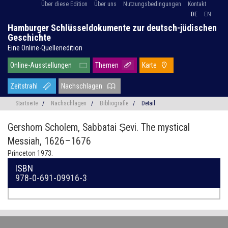
Über diese Edition
Über uns
Nutzungsbedingungen
Kontakt
DE
EN
Hamburger Schlüsseldokumente zur deutsch-jüdischen
Geschichte
Eine Online-Quellenedition
Online-Ausstellungen
Themen
Karte
Zeitstrahl
Nachschlagen
Startseite
/
Nachschlagen
/
Bibliografie
/
Detail
Gershom Scholem,
Sabbatai Ṣevi. The mystical
Messiah, 1626–1676
Princeton 1973.
ISBN
978-0-691-09916-3