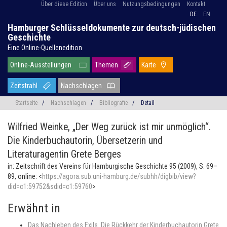
Über diese Edition
Über uns
Nutzungsbedingungen
Kontakt
DE
EN
Hamburger Schlüsseldokumente zur deutsch-jüdischen
Geschichte
Eine Online-Quellenedition
Online-Ausstellungen
Themen
Karte
Zeitstrahl
Nachschlagen
Startseite
/
Nachschlagen
/
Bibliografie
/
Detail
Wilfried Weinke,
„Der Weg zurück ist mir unmöglich“.
Die Kinderbuchautorin, Übersetzerin und
Literaturagentin Grete Berges
in: Zeitschrift des Vereins für Hamburgische Geschichte 95 (2009), S. 69–
89, online: <
https://agora.sub.uni-hamburg.de/subhh/digbib/view?
did=c1:59752&sdid=c1:59760
>
Erwähnt in
Das Nachleben des Exils. Die Rückkehr der Kinderbuchautorin Grete