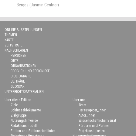
Berges (Jasmin Centner)
ONLINE-AUSSTELLUNGEN
THEMEN
KARTE
ZEITSTRAHL
NACHSCHLAGEN
PERSONEN
ORTE
ORGANISATIONEN
EPOCHEN UND EREIGNISSE
BIBLIOGRAFIE
BEITRÄGE
GLOSSAR
UNTERRICHTSMATERIALIEN
Über diese Edition
Über uns
Ziele
Team
Schlüsseldokumente
Herausgeber_innen
Zielgruppe
Autor_innen
Nutzungshinweise
Wissenschaftlicher Beirat
Redaktionsmodell
Förderer und Partner
Edition und Editionsrichtlinien
Projektneuigkeiten