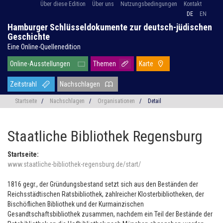
Über diese Edition
Über uns
Nutzungsbedingungen
Kontakt
DE
EN
Hamburger Schlüsseldokumente zur deutsch-jüdischen
Geschichte
Eine Online-Quellenedition
Online-Ausstellungen
Themen
Karte
Zeitstrahl
Nachschlagen
Startseite
/
Nachschlagen
/
Organisationen
/
Detail
Staatliche Bibliothek Regensburg
Startseite:
www.staatliche-bibliothek-regensburg.de/start/
1816 gegr., der Gründungsbestand setzt sich aus den Beständen der
Reichsstädtischen Ratsbibliothek, zahlreicher Klosterbibliotheken, der
Bischöflichen Bibliothek und der Kurmainzischen
Gesandtschaftsbibliothek zusammen, nachdem ein Teil der Bestände der