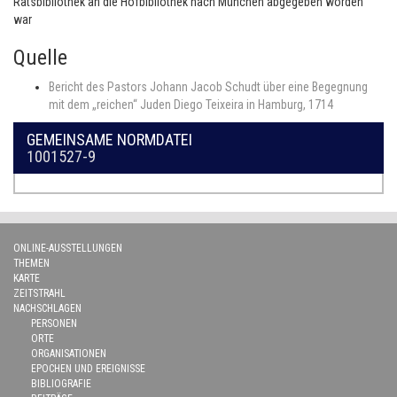
Ratsbibliothek an die Hofbibliothek nach München abgegeben worden
war
Quelle
Bericht des Pastors Johann Jacob Schudt über eine Begegnung
mit dem „reichen“ Juden Diego Teixeira in Hamburg, 1714
GEMEINSAME NORMDATEI
1001527-9
ONLINE-AUSSTELLUNGEN
THEMEN
KARTE
ZEITSTRAHL
NACHSCHLAGEN
PERSONEN
ORTE
ORGANISATIONEN
EPOCHEN UND EREIGNISSE
BIBLIOGRAFIE