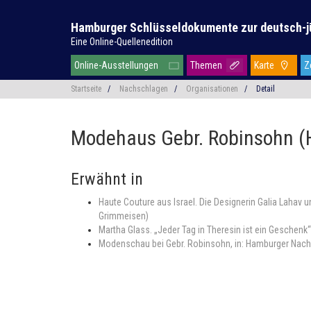
Hamburger Schlüsseldokumente zur deutsch-j
Eine Online-Quellenedition
Online-Ausstellungen
Themen
Karte
Z
Startseite
/
Nachschlagen
/
Organisationen
/
Detail
Modehaus Gebr. Robinsohn 
Erwähnt in
Haute Couture aus Israel. Die Designerin Galia Lahav
Grimmeisen)
Martha Glass. „Jeder Tag in Theresin ist ein Geschen
Modenschau bei Gebr. Robinsohn, in: Hamburger Nachri