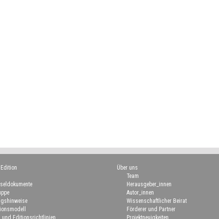
 Edition
Über uns
Team
seldokumente
Herausgeber_innen
uppe
Autor_innen
gshinweise
Wissenschaftlicher Beirat
ionsmodell
Förderer und Partner
 und Editionsrichtlinien
Projektneuigkeiten