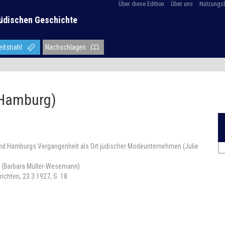
Über diese Edition
Über uns
Nutzungs
üdischen Geschichte
eitstrahl
Nachschlagen
(Hamburg)
 und Hamburgs Vergangenheit als Ort jüdischer Modeunternehmen (Julie
k“ (Barbara Müller-Wesemann)
chten, 23.3.1927, S. 18