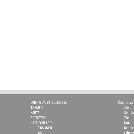
ONLINE-AUSSTELLUNGEN
Über diese
THEMEN
Ziele
KARTE
Schlüs
ZEITSTRAHL
Zielgr
NACHSCHLAGEN
Nutzun
PERSONEN
Redakt
ORTE
Edition