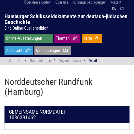
Über diese Edition
Über uns
Nutzungsbedingungen
Kontakt
DE
EN
Hamburger Schlüsseldokumente zur deutsch-jüdischen
Geschichte
Eine Online-Quellenedition
Online-Ausstellungen
Themen
Karte
Zeitstrahl
Nachschlagen
Startseite
/
Nachschlagen
/
Organisationen
/
Detail
Norddeutscher Rundfunk
(Hamburg)
GEMEINSAME NORMDATEI
1086391462