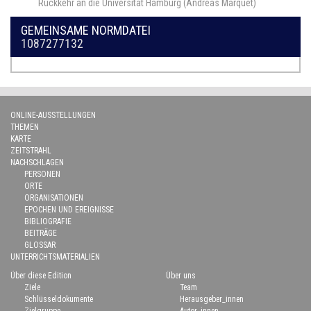
Rückkehr an die Universität Hamburg (Andreas Marquet)
GEMEINSAME NORMDATEI
1087277132
ONLINE-AUSSTELLUNGEN
THEMEN
KARTE
ZEITSTRAHL
NACHSCHLAGEN
PERSONEN
ORTE
ORGANISATIONEN
EPOCHEN UND EREIGNISSE
BIBLIOGRAFIE
BEITRÄGE
GLOSSAR
UNTERRICHTSMATERIALIEN
Über diese Edition
Über uns
Ziele
Team
Schlüsseldokumente
Herausgeber_innen