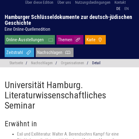
Über diese Edition
Über uns
Nutzungsbedingungen
Kontakt
DE
EN
Hamburger Schlüsseldokumente zur deutsch-jüdischen
Geschichte
Eine Online-Quellenedition
Online-Ausstellungen
Themen
Karte
Zeitstrahl
Nachschlagen
Startseite
/
Nachschlagen
/
Organisationen
/
Detail
Universität Hamburg.
Literaturwissenschaftliches
Seminar
Erwähnt in
Exil und Exilliteratur. Walter A. Berendsohns Kampf für eine