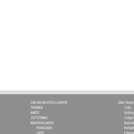
ONLINE-AUSSTELLUNGEN
Über diese
THEMEN
Ziele
KARTE
Schlüs
ZEITSTRAHL
Zielgr
NACHSCHLAGEN
Nutzun
PERSONEN
Redakt
ORTE
Edition