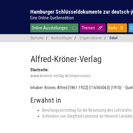
Hamburger Schlüsseldokumente zur deutsch-j
Eine Online-Quellenedition
Online-Ausstellungen
Themen
Karte
Z
Startseite
/
Nachschlagen
/
Organisationen
/
Detail
Alfred-Kröner-Verlag
Startseite:
www.kroener-verlag.de/impressum/
Inhaber: Kröner, Alfred [1861-1922] (116565063) (1910). - Que
Erwähnt in
Berufungsvorschlag für die Besetzung des Lehrstuhls
Schreiben von Siegfried Landshut an Heinrich Landahl