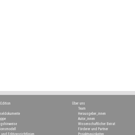
 Edition
Über uns
Team
seldokumente
Herausgeber_innen
uppe
Autor_innen
gshinweise
Wissenschaftlicher Beirat
ionsmodell
Förderer und Partner
 und Editionsrichtlinien
Projektneuigkeiten