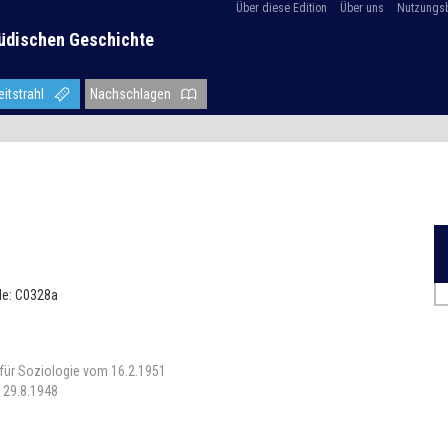
Über diese Edition
Über uns
Nutzungs
üdischen Geschichte
eitstrahl
Nachschlagen
lle: C0328a
 für Soziologie vom 16.2.1951
, 29.8.1948