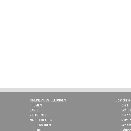
ONLINE-AUSSTELLUNGEN
Über diese
THEMEN
Ziele
KARTE
Schlüs
ZEITSTRAHL
Zielgr
NACHSCHLAGEN
Nutzun
PERSONEN
Redakt
ORTE
Edition