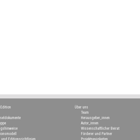
 Edition
Über uns
Team
seldokumente
Herausgeber_innen
uppe
Autor_innen
gshinweise
Wissenschaftlicher Beirat
ionsmodell
Förderer und Partner
 und Editionsrichtlinien
Projektneuigkeiten