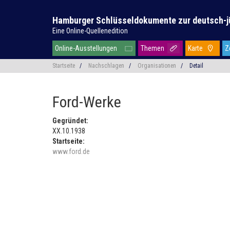
Hamburger Schlüsseldokumente zur deutsch-j
Eine Online-Quellenedition
Online-Ausstellungen
Themen
Karte
Z
Startseite
/
Nachschlagen
/
Organisationen
/
Detail
Ford-Werke
Gegründet:
XX.10.1938
Startseite:
www.ford.de