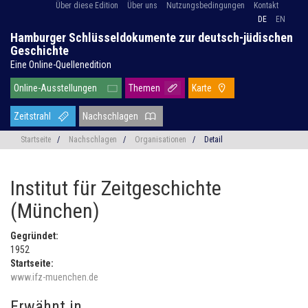
Über diese Edition
Über uns
Nutzungsbedingungen
Kontakt
DE
EN
Hamburger Schlüsseldokumente zur deutsch-jüdischen
Geschichte
Eine Online-Quellenedition
Online-Ausstellungen
Themen
Karte
Zeitstrahl
Nachschlagen
Startseite
/
Nachschlagen
/
Organisationen
/
Detail
Institut für Zeitgeschichte
(München)
Gegründet:
1952
Startseite:
www.ifz-muenchen.de
Erwähnt in