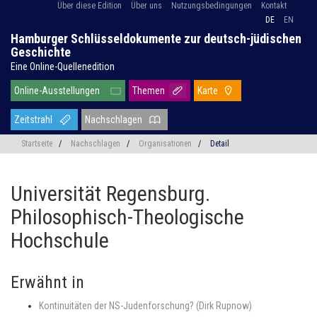
Über diese Edition
Über uns
Nutzungsbedingungen
Kontakt
DE
EN
Hamburger Schlüsseldokumente zur deutsch-jüdischen
Geschichte
Eine Online-Quellenedition
Online-Ausstellungen
Themen
Karte
Zeitstrahl
Nachschlagen
Startseite
/
Nachschlagen
/
Organisationen
/
Detail
Universität Regensburg.
Philosophisch-Theologische
Hochschule
Erwähnt in
Kontinuitäten der NS-Judenforschung? (Dirk Rupnow)