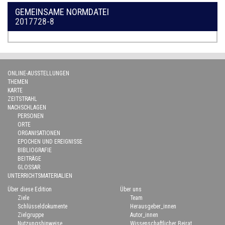
GEMEINSAME NORMDATEI
2017728-8
ONLINE-AUSSTELLUNGEN
THEMEN
KARTE
ZEITSTRAHL
NACHSCHLAGEN
PERSONEN
ORTE
ORGANISATIONEN
EPOCHEN UND EREIGNISSE
BIBLIOGRAFIE
BEITRÄGE
GLOSSAR
UNTERRICHTSMATERIALIEN
Über diese Edition
Über uns
Ziele
Team
Schlüsseldokumente
Herausgeber_innen
Zielgruppe
Autor_innen
Nutzungshinweise
Wissenschaftlicher Beirat