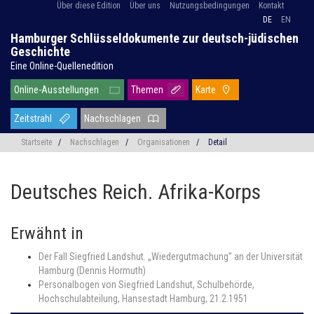
Über diese Edition
Über uns
Nutzungsbedingungen
Kontakt
DE
EN
Hamburger Schlüsseldokumente zur deutsch-jüdischen
Geschichte
Eine Online-Quellenedition
Online-Ausstellungen
Themen
Karte
Zeitstrahl
Nachschlagen
Startseite
/
Nachschlagen
/
Organisationen
/
Detail
Deutsches Reich. Afrika-Korps
Erwähnt in
Der Fall Siegfried Landshut. „Wiedergutmachung” an der Universität
Hamburg (Dennis Hormuth)
Personalbogen von Siegfried Landshut, Schulbehörde,
Hochschulabteilung, Hansestadt Hamburg, 21.2.1951