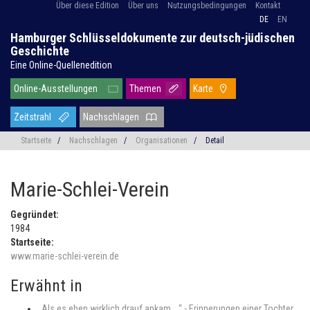
Über diese Edition
Über uns
Nutzungsbedingungen
Kontakt
DE
EN
Hamburger Schlüsseldokumente zur deutsch-jüdischen
Geschichte
Eine Online-Quellenedition
Online-Ausstellungen
Themen
Karte
Zeitstrahl
Nachschlagen
Startseite
/
Nachschlagen
/
Organisationen
/
Detail
Marie-Schlei-Verein
Gegründet:
1984
Startseite:
www.marie-schlei-verein.de
Erwähnt in
„Als es eben wirklich drauf ankam ...“ - Erinnerungen einer Tochter