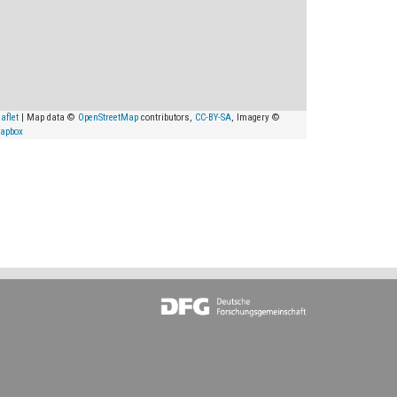
aflet
| Map data ©
OpenStreetMap
contributors,
CC-BY-SA
, Imagery ©
apbox