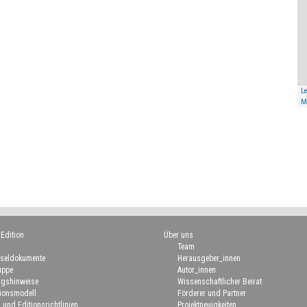
Le
M
 Edition
Über uns
Team
seldokumente
Herausgeber_innen
uppe
Autor_innen
gshinweise
Wissenschaftlicher Beirat
ionsmodell
Förderer und Partner
 und Editionsrichtlinien
Projektneuigkeiten