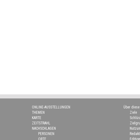
ONLINE-AUSSTELLUNGEN
Über diese
THEMEN
Ziele
KARTE
Schlüs
ZEITSTRAHL
Zielgr
NACHSCHLAGEN
Nutzun
PERSONEN
Redakt
ORTE
Edition