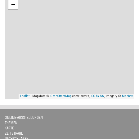
−
Leaflet
| Map data ©
OpenStreetMap
contributors,
CC-BY-SA
, Imagery ©
Mapbox
ONLINE-AUSSTELLUNGEN
THEMEN
KARTE
ZEITSTRAHL
NACHSCHLAGEN