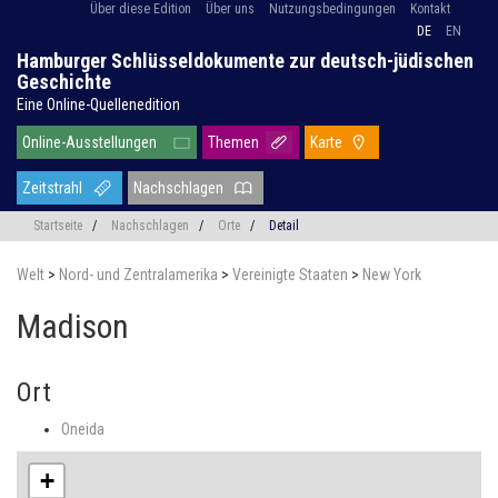
Über diese Edition
Über uns
Nutzungsbedingungen
Kontakt
DE
EN
Hamburger Schlüsseldokumente zur deutsch-jüdischen
Geschichte
Eine Online-Quellenedition
Online-Ausstellungen
Themen
Karte
Zeitstrahl
Nachschlagen
Startseite
/
Nachschlagen
/
Orte
/
Detail
Welt
>
Nord- und Zentralamerika
>
Vereinigte Staaten
>
New York
Madison
Ort
Oneida
+