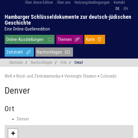
Über diese Edition
Über uns
Nutzungsbedingungen
Kontakt
DE
EN
Hamburger Schlüsseldokumente zur deutsch-jüdischen
Geschichte
Eine Online-Quellenedition
Online-Ausstellungen
Themen
Karte
Zeitstrahl
Nachschlagen
Startseite
/
Nachschlagen
/
Orte
/
Detail
Welt
>
Nord- und Zentralamerika
>
Vereinigte Staaten
>
Colorado
Denver
Ort
Denver
+