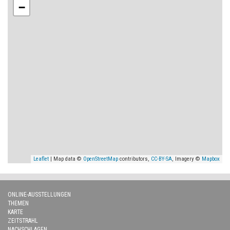
−
Leaflet
| Map data ©
OpenStreetMap
contributors,
CC-BY-SA
, Imagery ©
Mapbox
ONLINE-AUSSTELLUNGEN
THEMEN
KARTE
ZEITSTRAHL
NACHSCHLAGEN