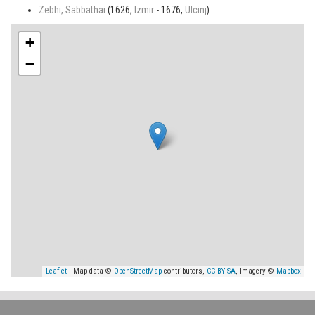
Zebhi, Sabbathai
(1626,
Izmir
- 1676,
Ulcinj
)
+
−
Leaflet
| Map data ©
OpenStreetMap
contributors,
CC-BY-SA
, Imagery ©
Mapbox