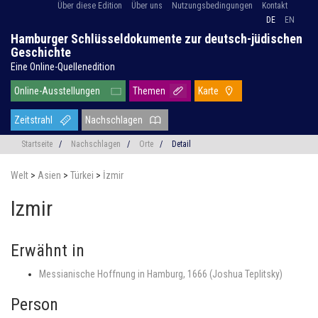
Über diese Edition
Über uns
Nutzungsbedingungen
Kontakt
DE
EN
Hamburger Schlüsseldokumente zur deutsch-jüdischen
Geschichte
Eine Online-Quellenedition
Online-Ausstellungen
Themen
Karte
Zeitstrahl
Nachschlagen
Startseite
/
Nachschlagen
/
Orte
/
Detail
Welt
>
Asien
>
Türkei
>
İzmir
Izmir
Erwähnt in
Messianische Hoffnung in Hamburg, 1666 (Joshua Teplitsky)
Person