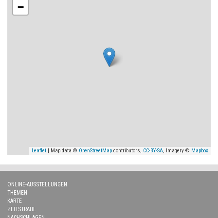
−
Leaflet
| Map data ©
OpenStreetMap
contributors,
CC-BY-SA
, Imagery ©
Mapbox
ONLINE-AUSSTELLUNGEN
THEMEN
KARTE
ZEITSTRAHL
NACHSCHLAGEN