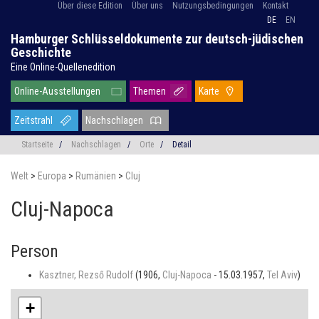
Über diese Edition
Über uns
Nutzungsbedingungen
Kontakt
DE
EN
Hamburger Schlüsseldokumente zur deutsch-jüdischen
Geschichte
Eine Online-Quellenedition
Online-Ausstellungen
Themen
Karte
Zeitstrahl
Nachschlagen
Startseite
/
Nachschlagen
/
Orte
/
Detail
Welt
>
Europa
>
Rumänien
>
Cluj
Cluj-Napoca
Person
Kasztner, Rezső Rudolf
(1906,
Cluj-Napoca
- 15.03.1957,
Tel Aviv
)
+