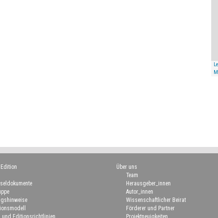
Le
M
 Edition
Über uns
Team
seldokumente
Herausgeber_innen
uppe
Autor_innen
gshinweise
Wissenschaftlicher Beirat
ionsmodell
Förderer und Partner
 und Editionsrichtlinien
Projektneuigkeiten