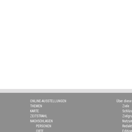
ONLINE-AUSSTELLUNGEN
Über diese
THEMEN
Ziele
KARTE
Schlüs
ZEITSTRAHL
Zielgr
NACHSCHLAGEN
Nutzun
PERSONEN
Redakt
ORTE
Edition