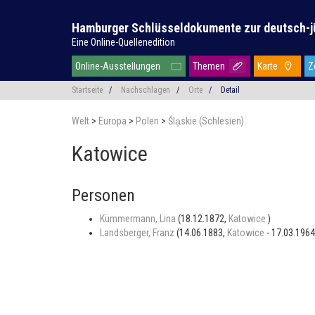
Hamburger Schlüsseldokumente zur deutsch-j
Eine Online-Quellenedition
Online-Ausstellungen
Themen
Karte
Z
Startseite
/
Nachschlagen
/
Orte
/
Detail
Welt
>
Europa
>
Polen
>
Śla̜skie (Schlesien)
Katowice
Personen
Kümmermann, Lina
(18.12.1872,
Katowice
)
Landsberger, Franz
(14.06.1883,
Katowice
- 17.03.196