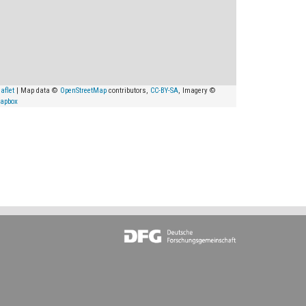
aflet
| Map data ©
OpenStreetMap
contributors,
CC-BY-SA
, Imagery ©
apbox