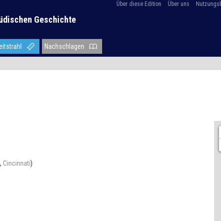
Über diese Edition
Über uns
Nutzungs
üdischen Geschichte
eitstrahl
Nachschlagen
4,
Cincinnati
)