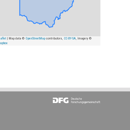
aflet
| Map data ©
OpenStreetMap
contributors,
CC-BY-SA
, Imagery ©
apbox