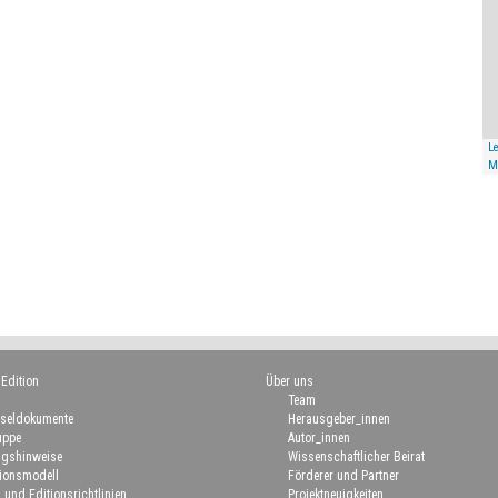
Le
M
 Edition
Über uns
Team
seldokumente
Herausgeber_innen
uppe
Autor_innen
gshinweise
Wissenschaftlicher Beirat
ionsmodell
Förderer und Partner
 und Editionsrichtlinien
Projektneuigkeiten