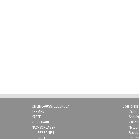
ONLINE-AUSSTELLUNGEN
Über diese
THEMEN
Ziele
KARTE
Schlüs
ZEITSTRAHL
Zielgr
NACHSCHLAGEN
Nutzun
PERSONEN
Redakt
ORTE
Edition