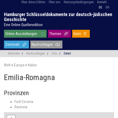
Über diese Edition
Über uns
Nutzungsbedingungen
Kontakt
DE
EN
Hamburger Schlüsseldokumente zur deutsch-jüdischen
Geschichte
Eine Online-Quellenedition
Online-Ausstellungen
Themen
Karte
Zeitstrahl
Nachschlagen
Startseite
/
Nachschlagen
/
Orte
/
Detail
Welt
>
Europa
>
Italien
Emilia-Romagna
Provinzen
Forlì-Cesena
Ravenna