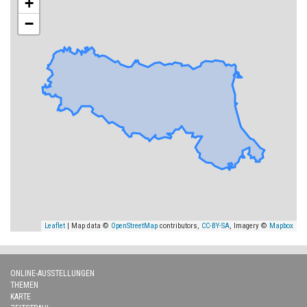
+
−
Leaflet
| Map data ©
OpenStreetMap
contributors,
CC-BY-SA
, Imagery ©
Mapbox
ONLINE-AUSSTELLUNGEN
THEMEN
KARTE