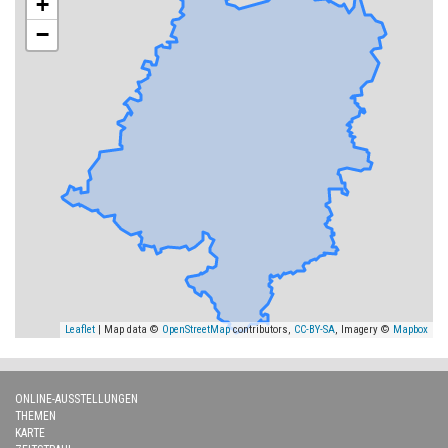
+
−
Leaflet
| Map data ©
OpenStreetMap
contributors,
CC-BY-SA
, Imagery ©
Mapbox
ONLINE-AUSSTELLUNGEN
THEMEN
KARTE