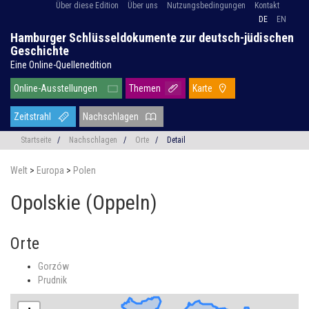
Über diese Edition
Über uns
Nutzungsbedingungen
Kontakt
DE
EN
Hamburger Schlüsseldokumente zur deutsch-jüdischen
Geschichte
Eine Online-Quellenedition
Online-Ausstellungen
Themen
Karte
Zeitstrahl
Nachschlagen
Startseite
/
Nachschlagen
/
Orte
/
Detail
Welt
>
Europa
>
Polen
Opolskie (Oppeln)
Orte
Gorzów
Prudnik