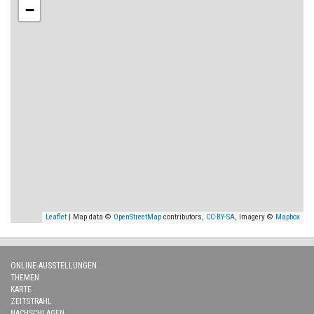
−
Leaflet
| Map data ©
OpenStreetMap
contributors,
CC-BY-SA
, Imagery ©
Mapbox
ONLINE-AUSSTELLUNGEN
THEMEN
KARTE
ZEITSTRAHL
NACHSCHLAGEN