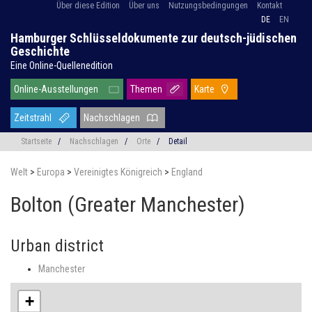
Über diese Edition
Über uns
Nutzungsbedingungen
Kontakt
DE
EN
Hamburger Schlüsseldokumente zur deutsch-jüdischen
Geschichte
Eine Online-Quellenedition
Online-Ausstellungen
Themen
Karte
Zeitstrahl
Nachschlagen
Startseite
/
Nachschlagen
/
Orte
/
Detail
Welt
>
Europa
>
Vereinigtes Königreich
>
England
Bolton (Greater Manchester)
Urban district
Manchester
+