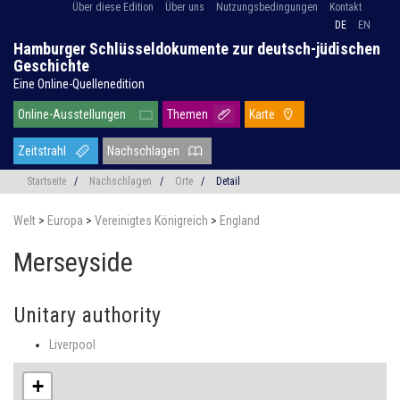
Über diese Edition
Über uns
Nutzungsbedingungen
Kontakt
DE
EN
Hamburger Schlüsseldokumente zur deutsch-jüdischen
Geschichte
Eine Online-Quellenedition
Online-Ausstellungen
Themen
Karte
Zeitstrahl
Nachschlagen
Startseite
/
Nachschlagen
/
Orte
/
Detail
Welt
>
Europa
>
Vereinigtes Königreich
>
England
Merseyside
Unitary authority
Liverpool
+