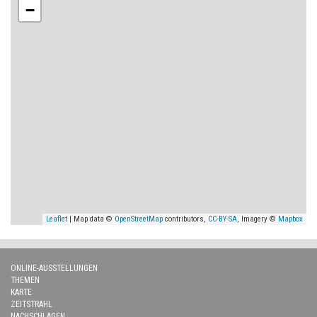
−
Leaflet
| Map data ©
OpenStreetMap
contributors,
CC-BY-SA
, Imagery ©
Mapbox
ONLINE-AUSSTELLUNGEN
THEMEN
KARTE
ZEITSTRAHL
NACHSCHLAGEN