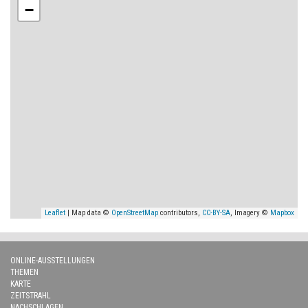
−
Leaflet
| Map data ©
OpenStreetMap
contributors,
CC-BY-SA
, Imagery ©
Mapbox
ONLINE-AUSSTELLUNGEN
THEMEN
KARTE
ZEITSTRAHL
NACHSCHLAGEN