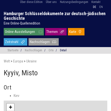
Über diese Edition
Über uns
Nutzungsbedingungen
Kontakt
DE
EN
Hamburger Schlüsseldokumente zur deutsch-jüdischen
Geschichte
Eine Online-Quellenedition
Online-Ausstellungen
Themen
Karte
Zeitstrahl
Nachschlagen
Startseite
/
Nachschlagen
/
Orte
/
Detail
Welt
>
Europa
>
Ukraine
Kyyiv, Misto
Ort
Kiev
+