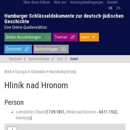
Über diese Edition
Über uns
Nutzungsbedingungen
Kontakt
DE
EN
Hamburger Schlüsseldokumente zur deutsch-jüdischen
Geschichte
Eine Online-Quellenedition
Online-Ausstellungen
Themen
Karte
Zeitstrahl
Nachschlagen
Startseite
/
Nachschlagen
/
Orte
/
Detail
Welt
>
Europa
>
Slowakei
>
Banskobystrický
Hliník nad Hronom
Person
Leimdörfer, David
(17.09.1851,
Hliník nad Hronom
- 04.11.1922,
Hamburg
)