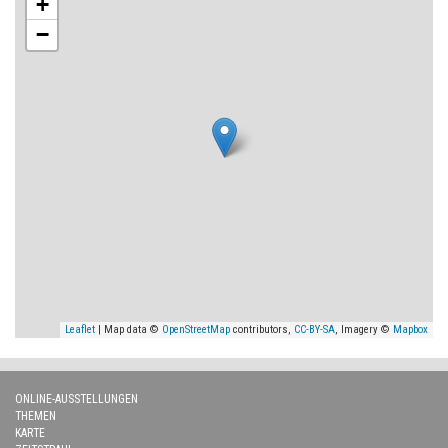
+
−
Leaflet
| Map data ©
OpenStreetMap
contributors,
CC-BY-SA
, Imagery ©
Mapbox
ONLINE-AUSSTELLUNGEN
THEMEN
KARTE