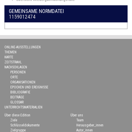
GEMEINSAME NORMDATEI
1159012474
ONLINE-AUSSTELLUNGEN
THEMEN
KARTE
ZEITSTRAHL
NACHSCHLAGEN
PERSONEN
ORTE
ORGANISATIONEN
EPOCHEN UND EREIGNISSE
BIBLIOGRAFIE
BEITRÄGE
GLOSSAR
UNTERRICHTSMATERIALIEN
Über diese Edition
Über uns
Ziele
Team
Schlüsseldokumente
Herausgeber_innen
Zielgruppe
Autor_innen