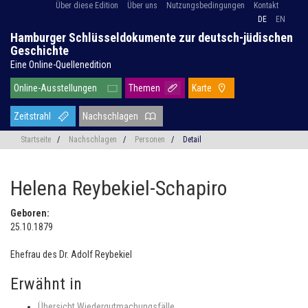
Über diese Edition
Über uns
Nutzungsbedingungen
Kontakt
DE
EN
Hamburger Schlüsseldokumente zur deutsch-jüdischen
Geschichte
Eine Online-Quellenedition
Online-Ausstellungen
Themen
Karte
Zeitstrahl
Nachschlagen
Startseite
/
Nachschlagen
/
Personen
/
Detail
Helena Reybekiel-Schapiro
Geboren:
25.10.1879
Ehefrau des Dr. Adolf Reybekiel
Erwähnt in
Übersicht Wiedergutmachungsfälle