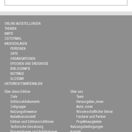
ONLINE-AUSSTELLUNGEN
THEMEN
KARTE
ZEITSTRAHL
NACHSCHLAGEN
PERSONEN
ORTE
ORGANISATIONEN
EPOCHEN UND EREIGNISSE
BIBLIOGRAFIE
BEITRÄGE
GLOSSAR
UNTERRICHTSMATERIALIEN
Über diese Edition
Über uns
Ziele
Team
Schlüsseldokumente
Herausgeber_innen
Zielgruppe
Autor_innen
Nutzungshinweise
Wissenschaftlicher Beirat
Redaktionsmodell
Förderer und Partner
Edition und Editionsrichtlinien
Projektneuigkeiten
Technische Umsetzung
Nutzungsbedingungen
Präsentationen und Publikationen
Kontakt