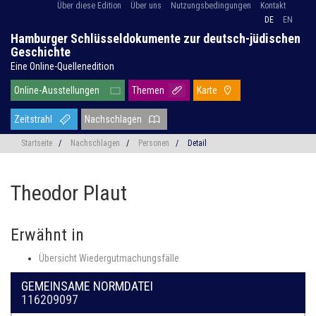
Über diese Edition
Über uns
Nutzungsbedingungen
Kontakt
DE
EN
Hamburger Schlüsseldokumente zur deutsch-jüdischen
Geschichte
Eine Online-Quellenedition
Online-Ausstellungen
Themen
Karte
Zeitstrahl
Nachschlagen
Startseite
/
Nachschlagen
/
Personen
/
Detail
Theodor Plaut
Erwähnt in
Übersicht Wiedergutmachungsfälle
GEMEINSAME NORMDATEI
116209097