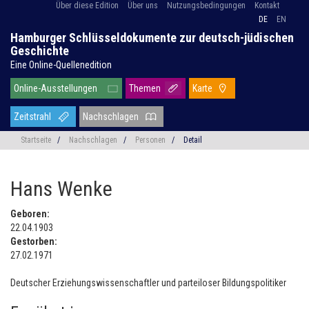
Über diese Edition
Über uns
Nutzungsbedingungen
Kontakt
DE
EN
Hamburger Schlüsseldokumente zur deutsch-jüdischen
Geschichte
Eine Online-Quellenedition
Online-Ausstellungen
Themen
Karte
Zeitstrahl
Nachschlagen
Startseite
/
Nachschlagen
/
Personen
/
Detail
Hans Wenke
Geboren:
22.04.1903
Gestorben:
27.02.1971
Deutscher Erziehungswissenschaftler und parteiloser Bildungspolitiker