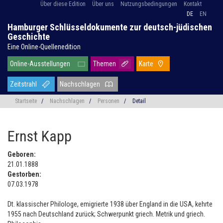
Über diese Edition
Über uns
Nutzungsbedingungen
Kontakt
DE
EN
Hamburger Schlüsseldokumente zur deutsch-jüdischen
Geschichte
Eine Online-Quellenedition
Online-Ausstellungen
Themen
Karte
Zeitstrahl
Nachschlagen
Startseite
/
Nachschlagen
/
Personen
/
Detail
Ernst Kapp
Geboren:
21.01.1888
Gestorben:
07.03.1978
Dt. klassischer Philologe, emigrierte 1938 über England in die USA, kehrte
1955 nach Deutschland zurück; Schwerpunkt griech. Metrik und griech.