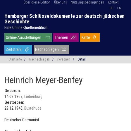
Über diese Edition
Über uns
Nutzungsbedingungen
Kontakt
DE
EN
Hamburger Schlüsseldokumente zur deutsch-jüdischen
Geschichte
Eine Online-Quellenedition
Online-Ausstellungen
Themen
Karte
Zeitstrahl
Nachschlagen
Startseite
/
Nachschlagen
/
Personen
/
Detail
Heinrich Meyer-Benfey
Geboren:
14.03.1869,
Liebenburg
Gestorben:
29.12.1945,
Buxtehude
Deutscher Germanist