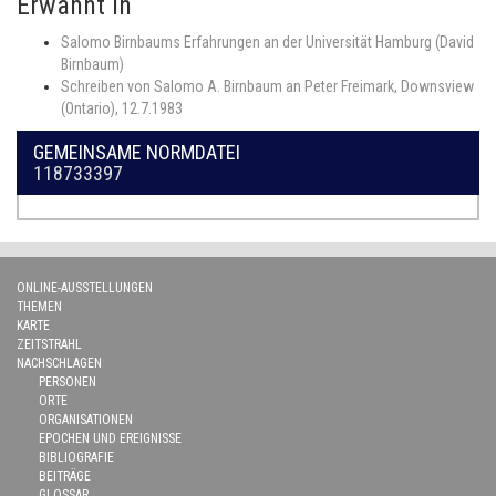
Erwähnt in
Salomo Birnbaums Erfahrungen an der Universität Hamburg (David
Birnbaum)
Schreiben von Salomo A. Birnbaum an Peter Freimark, Downsview
(Ontario), 12.7.1983
GEMEINSAME NORMDATEI
118733397
ONLINE-AUSSTELLUNGEN
THEMEN
KARTE
ZEITSTRAHL
NACHSCHLAGEN
PERSONEN
ORTE
ORGANISATIONEN
EPOCHEN UND EREIGNISSE
BIBLIOGRAFIE
BEITRÄGE
GLOSSAR