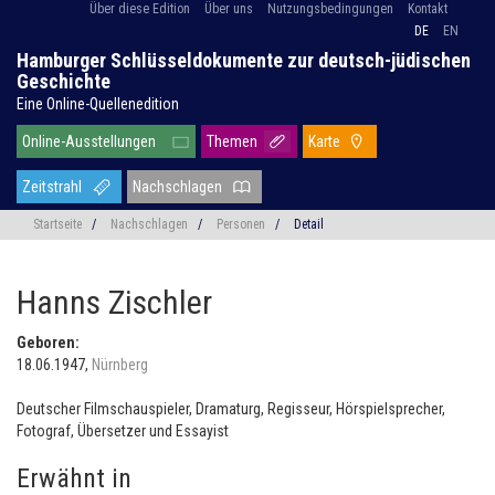
Über diese Edition
Über uns
Nutzungsbedingungen
Kontakt
DE
EN
Hamburger Schlüsseldokumente zur deutsch-jüdischen
Geschichte
Eine Online-Quellenedition
Online-Ausstellungen
Themen
Karte
Zeitstrahl
Nachschlagen
Startseite
/
Nachschlagen
/
Personen
/
Detail
Hanns Zischler
Geboren:
18.06.1947,
Nürnberg
Deutscher Filmschauspieler, Dramaturg, Regisseur, Hörspielsprecher,
Fotograf, Übersetzer und Essayist
Erwähnt in