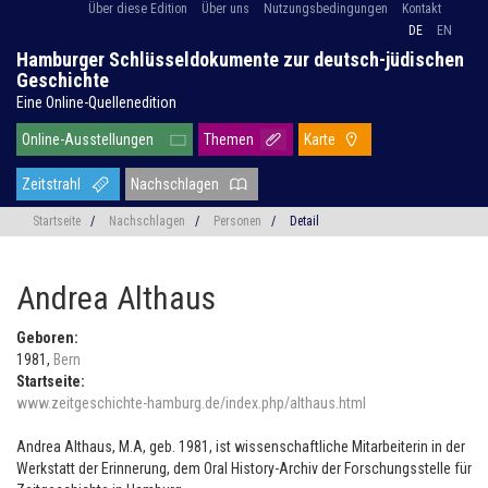
Über diese Edition
Über uns
Nutzungsbedingungen
Kontakt
DE
EN
Hamburger Schlüsseldokumente zur deutsch-jüdischen
Geschichte
Eine Online-Quellenedition
Online-Ausstellungen
Themen
Karte
Zeitstrahl
Nachschlagen
Startseite
/
Nachschlagen
/
Personen
/
Detail
Andrea Althaus
Geboren:
1981,
Bern
Startseite:
www.zeitgeschichte-hamburg.de/index.php/althaus.html
Andrea Althaus, M.A, geb. 1981, ist wissenschaftliche Mitarbeiterin in der
Werkstatt der Erinnerung, dem Oral History-Archiv der Forschungsstelle für