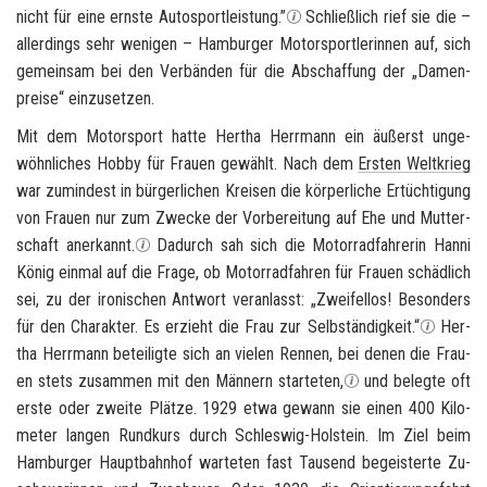
nicht für eine erns­te Au­to­sport­leis­tung.”
Schließ­lich rief sie die –
al­ler­dings sehr we­ni­gen – Ham­bur­ger Mo­tor­sport­le­rin­nen auf, sich
ge­mein­sam bei den Ver­bän­den für die Ab­schaf­fung der „Da­men­
prei­se“ ein­zu­set­zen.
Mit dem Mo­tor­sport hatte Her­tha Herr­mann ein äu­ßerst un­ge­
wöhn­li­ches Hobby für Frau­en ge­wählt. Nach dem
Ers­ten Welt­krieg
war zu­min­dest in bür­ger­li­chen Krei­sen die kör­per­li­che Er­tüch­ti­gung
von Frau­en nur zum Zwe­cke der Vor­be­rei­tung auf Ehe und Mut­ter­
schaft an­er­kannt.
Da­durch sah sich die Mo­tor­rad­fah­re­rin Hanni
König ein­mal auf die Frage, ob Mo­tor­rad­fah­ren für Frau­en schäd­lich
sei, zu der iro­ni­schen Ant­wort ver­an­lasst: „Zwei­fel­los! Be­son­ders
für den Cha­rak­ter. Es er­zieht die Frau zur Selb­stän­dig­keit.“
Her­
tha Herr­mann be­tei­lig­te sich an vie­len Ren­nen, bei denen die Frau­
en stets zu­sam­men mit den Män­nern star­te­ten,
und be­leg­te oft
erste oder zwei­te Plät­ze. 1929 etwa ge­wann sie einen 400 Ki­lo­
me­ter lan­gen Rund­kurs durch
Schleswig-​Holstein
. Im Ziel beim
Ham­bur­ger Haupt­bahn­hof
war­te­ten fast Tau­send be­geis­ter­te Zu­