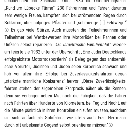
schaue­rin­nen und Zu­schau­er. Oder 1930 die Ori­en­tie­rungs­fahrt
„Rund um Lü­becks Türme“: 230 Fah­re­rin­nen und Fah­rer, dar­un­ter
sehr we­ni­ge Frau­en, kämpf­ten sich bei strö­men­dem Regen durch
Schlamm, über holp­ri­ges Pflas­ter und „schmie­ri­ge
[
…
]
Feld­we­ge.“
Es gab viele Stür­ze. Auch muss­ten die Teil­neh­me­rin­nen und
Teil­neh­mer bei Wett­be­wer­ben ihre Mo­tor­rä­der bei Pan­nen oder
Un­fäl­len selbst re­pa­rie­ren. Das
Is­rae­li­ti­sche Fa­mi­li­en­blatt
wie­der­
um fei­er­te sie 1932 unter der Über­schrift „Eine Jüdin Deutsch­lands
er­folg­reichs­te Mo­tor­rad­sport­le­rin“ als Beleg gegen das an­ti­se­mi­ti­
sche Vor­ur­teil, Jü­din­nen und Juden seien kör­per­lich schwach und
hob vor allem ihre Er­fol­ge bei Zu­ver­läs­sig­keits­fahr­ten gegen
„stärks­te männ­li­che Kon­kur­renz“ her­vor: „Diese Zu­ver­läs­sig­keits­
fahr­ten ste­hen der all­ge­mei­nen Fahr­pra­xis näher als die Ren­nen,
denn sie ver­lan­gen neben Mut noch die Fä­hig­keit, daß die Fah­rer
nach Fahr­ten über Hun­der­te von Ki­lo­me­tern, bei Tag und Nacht, auf
die Mi­nu­te pünkt­lich in ihren Kon­trol­len ein­lau­fen müs­sen, nach­dem
sie sich viel­fach als So­lo­fah­rer, wie stets auch Frau Herr­mann,
durch oft un­be­kann­te Ge­gend selbst ori­en­tie­ren müs­sen.”