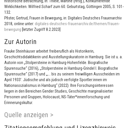
historische Betrachtung, in: Thiele, Martine (Hrsg.), Konkurrierende
Wirklichkeiten. Wilfried Scharf zum 60. Geburtstag, Göttingen 2005, S. 101-
132.
Pfister, Gertrud, Frauen in Bewegung, in: Digitales Deutsches Frauenarchiv
2018, online unter:
digitales-deutsches-frauenarchiv.de/themen/frauen-
bewegung
[letzter Zugriff 8.2.2023]
Zur Autorin
Frauke Steinhäuser arbeitet freiberuflich als Historikerin,
Geschichtsdidaktikerin und Ausstellungskuratorin in Hamburg. Sie ist u. a.
Autorin von „Stolpersteine in Hamburg-Hohenfelde. Biografische
Spurensuche“ (2016), „Stolpersteine in Hamburg-Grindel I. Biografische
Spurensuche“ (2017) und „,… bis zu seinem freiwilligen Ausscheiden im
April 1933’. Jüdische und als jüdisch verfolgte Sportler:innen im
Nationasozialismus in Hamburg“ (2022). Ihre Forschungsinteressen
liegen in den Bereichen Gender Studies, Geschichte marginalisierter
Personen und Gruppen, Holocaust, NS-Täter*innenforschung und
Erinnerungskultur.
Quelle anzeigen >