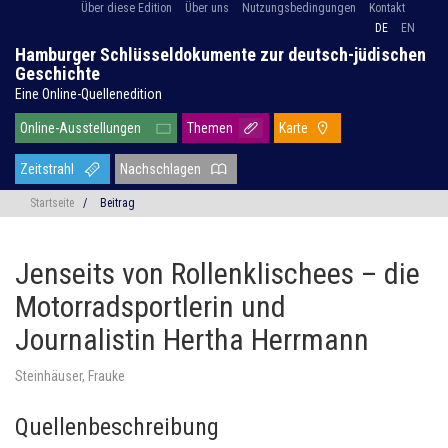
Über diese Edition
Über uns
Nutzungsbedingungen
Kontakt
DE
EN
Hamburger Schlüsseldokumente zur deutsch-jüdischen
Geschichte
Eine Online-Quellenedition
Online-Ausstellungen
Themen
Karte
Zeitstrahl
Nachschlagen
Startseite
/
Beitrag
Jenseits von Rollenklischees – die
Motorradsportlerin und
Journalistin Hertha Herrmann
Steinhäuser, Frauke
Quellenbeschreibung