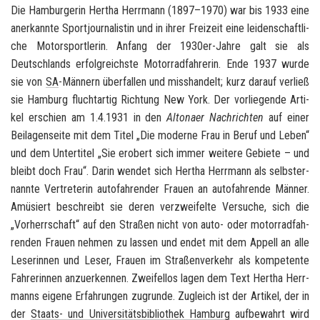
Die Ham­bur­ge­rin Her­tha Herr­mann (1897–1970) war bis 1933 eine
an­er­kann­te Sport­jour­na­lis­tin und in ihrer Frei­zeit eine lei­den­schaft­li­
che Mo­tor­sport­le­rin. An­fang der 1930er-​Jahre galt sie als
Deutsch­lands er­folg­reichs­te Mo­tor­rad­fah­re­rin. Ende 1937 wurde
sie von
SA
-​Männern über­fal­len und miss­han­delt; kurz dar­auf ver­ließ
sie
Ham­burg
flucht­ar­tig Rich­tung
New York
. Der vor­lie­gen­de Ar­ti­
kel er­schien am 1.4.1931 in den
Al­to­na­er Nach­rich­ten
auf einer
Bei­la­gen­sei­te mit dem Titel „Die mo­der­ne Frau in Beruf und Leben“
und dem Un­ter­ti­tel „Sie er­obert sich immer wei­te­re Ge­bie­te – und
bleibt doch Frau“. Darin wen­det sich Her­tha Herr­mann als selbst­er­
nann­te Ver­tre­te­rin au­to­fah­ren­der Frau­en an au­to­fah­ren­de Män­ner.
Amü­siert be­schreibt sie deren ver­zwei­fel­te Ver­su­che, sich die
„Vor­herr­schaft“ auf den Stra­ßen nicht von auto- oder mo­tor­rad­fah­
ren­den Frau­en neh­men zu las­sen und endet mit dem Ap­pell an alle
Le­se­rin­nen und Leser, Frau­en im Stra­ßen­ver­kehr als kom­pe­ten­te
Fah­re­rin­nen an­zu­er­ken­nen. Zwei­fel­los lagen dem Text Her­tha Herr­
manns ei­ge­ne Er­fah­run­gen zu­grun­de. Zu­gleich ist der Ar­ti­kel, der in
der
Staats-​ und Uni­ver­si­täts­bi­blio­thek
Ham­burg
auf­be­wahrt wird