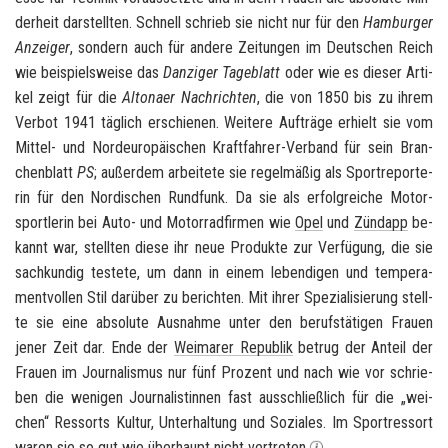
der­heit dar­stell­ten. Schnell schrieb sie nicht nur für den
Ham­bur­ger
An­zei­ger
, son­dern auch für an­de­re Zei­tun­gen im Deut­schen Reich
wie bei­spiels­wei­se das
Dan­zi­ger Ta­ge­blatt
oder wie es die­ser Ar­ti­
kel zeigt für die
Al­to­na­er Nach­rich­ten
, die von 1850 bis zu ihrem
Ver­bot 1941 täg­lich er­schie­nen. Wei­te­re Auf­trä­ge er­hielt sie vom
Mittel-​ und Nord­eu­ro­päi­schen Kraftfahrer-​Verband für sein Bran­
chen­blatt
PS
; au­ßer­dem ar­bei­te­te sie re­gel­mä­ßig als Sport­re­por­te­
rin für den Nor­di­schen Rund­funk. Da sie als er­folg­rei­che Mo­tor­
sport­le­rin bei Auto- und Mo­tor­rad­fir­men wie
Opel
und
Zünd­app
be­
kannt war, stell­ten diese ihr neue Pro­duk­te zur Ver­fü­gung, die sie
sach­kun­dig tes­te­te, um dann in einem le­ben­di­gen und tem­pe­ra­
ment­vol­len Stil dar­über zu be­rich­ten. Mit ihrer Spe­zia­li­sie­rung stell­
te sie eine ab­so­lu­te Aus­nah­me unter den be­rufs­tä­ti­gen Frau­en
jener Zeit dar. Ende der
Wei­ma­rer Re­pu­blik
be­trug der An­teil der
Frau­en im Jour­na­lis­mus nur fünf Pro­zent und nach wie vor schrie­
ben die we­ni­gen Jour­na­lis­tin­nen fast aus­schließ­lich für die „wei­
chen“ Res­sorts Kul­tur, Un­ter­hal­tung und So­zia­les. Im Sport­res­sort
waren sie so gut wie über­haupt nicht ver­tre­ten.