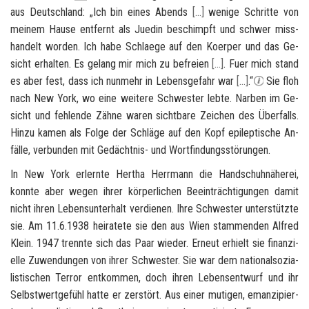
aus Deutsch­land: „Ich bin eines Abends
[
…
]
we­ni­ge Schrit­te von
mei­nem Hause ent­fernt als Ju­e­din be­schimpft und schwer miss­
han­delt wor­den. Ich habe Schla­e­ge auf den Ko­er­per und das Ge­
sicht er­hal­ten. Es ge­lang mir mich zu be­frei­en
[
…
]
. Fuer mich stand
es aber fest, dass ich nun­mehr in Le­bens­ge­fahr war
[
…
]
.“
Sie floh
nach
New York
, wo eine wei­te­re Schwes­ter lebte. Nar­ben im Ge­
sicht und feh­len­de Zähne waren sicht­ba­re Zei­chen des Über­falls.
Hinzu kamen als Folge der Schlä­ge auf den Kopf epi­lep­ti­sche An­
fäl­le, ver­bun­den mit Gedächtnis-​ und Wort­fin­dungs­stö­run­gen.
In
New York
er­lern­te Her­tha Herr­mann die Hand­schuhnä­he­rei,
konn­te aber wegen ihrer kör­per­li­chen Be­ein­träch­ti­gun­gen damit
nicht ihren Le­bens­un­ter­halt ver­die­nen. Ihre Schwes­ter un­ter­stütz­te
sie. Am 11.6.1938 hei­ra­te­te sie den aus Wien stam­men­den Al­fred
Klein. 1947 trenn­te sich das Paar wie­der. Er­neut er­hielt sie fi­nan­zi­
el­le Zu­wen­dun­gen von ihrer Schwes­ter. Sie war dem na­tio­nal­so­zia­
lis­ti­schen Ter­ror ent­kom­men, doch ihren Le­bens­ent­wurf und ihr
Selbst­wert­ge­fühl hatte er zer­stört. Aus einer mu­ti­gen, eman­zi­pier­