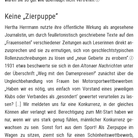
Keine „Zierpuppe”
Her­tha Herr­mann nutz­te ihre öf­fent­li­che Wir­kung als an­ge­se­he­ne
Jour­na­lis­tin, um durch feuil­le­to­nis­tisch ge­schrie­be­ne Texte auf den
„Frau­en­sei­ten“ ver­schie­de­ner Zei­tun­gen auch Le­se­rin­nen di­rekt an­
zu­spre­chen und sie zu er­mu­ti­gen, sich von ge­schlechts­ty­pi­schen
Rol­len­zu­schrei­bun­gen zu lösen und „neue Ge­bie­te zu er­obern“.
1931 etwa be­schwer­te sie sich in den
Al­to­na­er Nach­rich­ten
unter
der Über­schrift „Weg mit den Da­men­prei­sen!” zu­nächst über die
Un­gleich­be­hand­lung von Frau­en bei Mo­tor­sport­wett­be­wer­ben:
„Haben wir es nötig, uns ein­fach vom Vor­stand eines je­wei­li­gen
Klubs oder Ver­ban­des als ,ge­son­dert‘ ge­wer­tet ver­ur­tei­len zu las­
sen?
[
…
]
Wir mel­de­ten uns für eine Kon­kur­renz, in der glei­ches
Kön­nen aller ver­langt wird. Be­rech­ti­gung zum Mit-​Start haben wir
nur, wenn wir uns stark genug füh­len, männ­li­cher Kon­kur­renz ge­
wach­sen zu sein. Sonst fort aus dem Sport! Als Zier­pup­pe im
Wagen zu sit­zen, ziemt sich für einen Schön­heits­wett­be­werb,