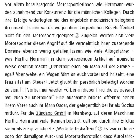
Vor allem her­aus­ra­gen­de Mo­tor­sport­le­rin­nen wie Herr­mann wur­
den zu­neh­mend zur Kon­kur­renz für die männ­li­chen Kol­le­gen. Durch
ihre Er­fol­ge wi­der­leg­ten sie das an­geb­lich me­di­zi­nisch be­leg­ba­re
Ar­gu­ment, Frau­en wären wegen ihrer kör­per­li­chen Be­schaf­fen­heit
nicht für den Mo­tor­sport ge­eig­net.
Zu­gleich woll­ten sich viele
Mo­tor­sport­ler die­sen An­griff auf die ver­meint­lich ihnen zu­ste­hen­de
Do­mä­ne eben­so wenig ge­fal­len las­sen wie viele All­tags­fah­rer –
was Her­tha Herr­mann in dem vor­lie­gen­den Ar­ti­kel auf iro­ni­sche
Weise deut­lich macht: „Ue­ber­holt euch ein Mann auf der Stra­ße –
egal! Aber wehe, ein Wagen fährt an euch vor­bei und ihr seht, eine
Frau sitzt am Steu­er! Jetzt glaubt ihr, per­sön­lich be­lei­digt wor­den
zu sein.
[
…
]
Vor­bei, nur wie­der vor­bei an die­ser Frau, die es ge­wagt
hat, euch zu über­ho­len!“ Eine Aus­nah­me bil­de­te of­fen­bar neben
ihrem Vater auch ihr Mann Oscar, der ge­le­gent­lich bei ihr als So­zi­us
mit­fuhr. Für die
Zünd­app GmbH
in
Nürn­berg
, auf deren Ma­schi­nen
Her­tha Herr­mann viele Ren­nen be­stritt, galt sie durch ihre Er­fol­ge
sogar als aus­ge­zeich­ne­te „Wer­be­bot­schaf­te­rin“.
Es war im In­ter­
es­se der da­ma­li­gen Auto- und Mo­tor­rad­her­stel­ler, dass Au­to­fah­re­