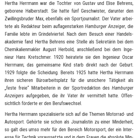
Her­tha Herr­mann war die Toch­ter von Gus­tav und Elise Beh­rens,
ge­bo­re­ne Hal­ber­stadt. Sie hatte fünf Ge­schwis­ter, dar­un­ter den
Zwil­lings­bru­der Max, eben­falls ein Sport­jour­na­list. Der Vater ar­bei­
te­te als Re­dak­teur beim auf­la­gen­star­ken
Ham­bur­ger An­zei­ger
, die
Fa­mi­lie lebte im Grin­del­vier­tel. Nach dem Be­such einer Han­dels­
aka­de­mie fand Her­tha Beh­rens eine Stel­le als Se­kre­tä­rin bei dem
Che­mi­ka­li­en­mak­ler Au­gust Her­bold, an­schlie­ßend bei dem In­ge­
nieur Hans Kret­sch­mer. 1920 hei­ra­te­te sie den In­ge­nieur Oscar
Herr­mann; das ge­mein­sa­me Kind starb di­rekt nach der Ge­burt.
1929 folg­te die Schei­dung. Be­reits 1925 hatte Her­tha Herr­mann
ihren si­che­ren Bü­ro­ar­beits­platz für die un­si­che­re Tä­tig­keit als
„feste freie“ Mit­ar­bei­te­rin in der Sport­re­dak­ti­on des
Ham­bur­ger
An­zei­gers
auf­ge­ge­ben, die ihr Vater ihr ver­mit­telt hatte. Of­fen­
sicht­lich för­der­te er den Be­rufs­wech­sel.
Her­tha Herr­mann spe­zia­li­sier­te sich auf die The­men Motorrad-​ und
Au­to­sport. Ge­hör­te sie schon als Jour­na­lis­tin zu einer Min­der­heit,
so galt dies umso mehr für den Be­reich Mo­tor­sport, der ein In­ter­
es­se für Tech­nik vor­aus­setz­te und in dem Frau­en die ab­so­lu­te Min­