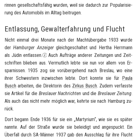
rin­nen ge­sell­schafts­fä­hig wur­den, weil sie da­durch zur Po­pu­la­ri­sie­
rung des Au­to­mo­bils im All­tag bei­tru­gen.
Entlassung, Gewalterfahrung und Flucht
Nicht ein­mal drei Mo­na­te nach der Macht­über­ga­be 1933 wurde
der
Ham­bur­ger An­zei­ger
gleich­ge­schal­tet und Her­tha Herr­mann
als Jüdin ent­las­sen.
Auch Auf­trä­ge an­de­rer Zei­tun­gen und Zeit­
schrif­ten blie­ben aus. Ver­mut­lich lebte sie nun vor allem von Er­
spar­nis­sen. 1935 zog sie vor­über­ge­hend nach
Bres­lau
, wo eine
ihrer Schwes­tern in­zwi­schen lebte. Dort konn­te sie für
Paula
Busch
ar­bei­ten, die Di­rek­to­rin des
Zir­kus Busch
. Zudem ver­fass­te
sie Ar­ti­kel für die
Bres­lau­er Nach­rich­ten
und die
Bres­lau­er Zei­tung
.
Als auch das nicht mehr mög­lich war, kehr­te sie nach
Ham­burg
zu­
rück.
Dort be­gann Ende 1936 für sie ein „Mar­ty­ri­um“, wie sie es spä­ter
nann­te. Auf der Stra­ße wurde sie be­lei­digt und an­ge­spuckt. Ein
Über­fall durch
SA
-​Männer 1937 gab den Aus­schlag für ihre Flucht