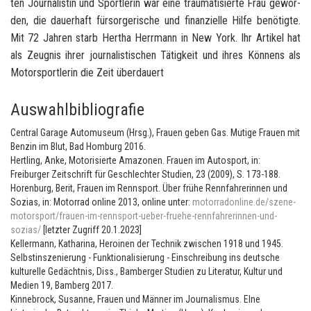
ten Jour­na­lis­tin und Sport­le­rin war eine trau­ma­ti­sier­te Frau ge­wor­
den, die dau­er­haft für­sor­ge­ri­sche und fi­nan­zi­el­le Hilfe be­nö­tig­te.
Mit 72 Jah­ren starb Her­tha Herr­mann in
New York
. Ihr Ar­ti­kel hat
als Zeug­nis ihrer jour­na­lis­ti­schen Tä­tig­keit und ihres Kön­nens als
Mo­tor­sport­le­rin die Zeit über­dau­ert
Auswahlbibliografie
Central Garage Automuseum (Hrsg.), Frauen geben Gas. Mutige Frauen mit
Benzin im Blut, Bad Homburg 2016.
Hertling, Anke, Motorisierte Amazonen. Frauen im Autosport, in:
Freiburger Zeitschrift für Geschlechter Studien, 23 (2009), S. 173-188.
Horenburg, Berit, Frauen im Rennsport. Über frühe Rennfahrerinnen und
Sozias, in: Motorrad online 2013, online unter:
motorradonline.de/szene-
motorsport/frauen-im-rennsport-ueber-fruehe-rennfahrerinnen-und-
sozias/
[letzter Zugriff 20.1.2023]
Kellermann, Katharina, Heroinen der Technik zwischen 1918 und 1945.
Selbstinszenierung - Funktionalisierung - Einschreibung ins deutsche
kulturelle Gedächtnis, Diss., Bamberger Studien zu Literatur, Kultur und
Medien 19, Bamberg 2017.
Kinnebrock, Susanne, Frauen und Männer im Journalismus. EIne