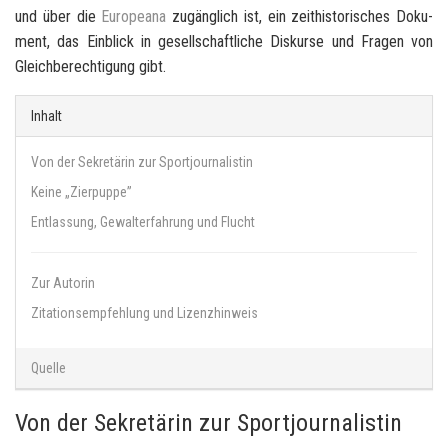
und über die
Eu­ropea­na
zu­gäng­lich ist, ein zeit­his­to­ri­sches Do­ku­
ment, das Ein­blick in ge­sell­schaft­li­che Dis­kur­se und Fra­gen von
Gleich­be­rech­ti­gung gibt.
Inhalt
Von der Sekretärin zur Sportjournalistin
Keine „Zierpuppe”
Entlassung, Gewalterfahrung und Flucht
Zur Autorin
Zitationsempfehlung und Lizenzhinweis
Quelle
Von der Sekretärin zur Sportjournalistin