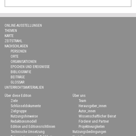
ONLINE-AUSSTELLUNGEN
THEMEN
KARTE
ZEITSTRAHL
NACHSCHLAGEN
PERSONEN
ORTE
ORGANISATIONEN
EPOCHEN UND EREIGNISSE
BIBLIOGRAFIE
BEITRÄGE
GLOSSAR
UNTERRICHTSMATERIALIEN
Über diese Edition
Über uns
Ziele
Team
Schlüsseldokumente
Herausgeber_innen
Zielgruppe
Autor_innen
Nutzungshinweise
Wissenschaftlicher Beirat
Redaktionsmodell
Förderer und Partner
Edition und Editionsrichtlinien
Projektneuigkeiten
Technische Umsetzung
Nutzungsbedingungen