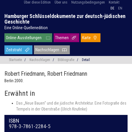
Über diese Edition
Über uns
Nutzungsbedingungen
Kontakt
DE
EN
Hamburger Schlüsseldokumente zur deutsch-jüdischen
Geschichte
Eine Online-Quellenedition
Online-Ausstellungen
Themen
Karte
Zeitstrahl
Nachschlagen
Startseite
/
Nachschlagen
/
Bibliografie
/
Detail
Robert Friedmann,
Robert Friedmann
Berlin 2000.
Erwähnt in
Das „Neue Bauen“ und die jüdische Architektur. Eine Fotografie des
Tempels in der Oberstraße (Ulrich Knufinke)
ISBN
978-3-7861-2284-5