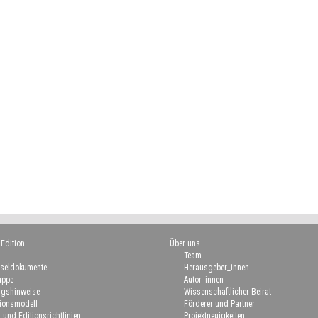
 Edition
Über uns
Team
seldokumente
Herausgeber_innen
uppe
Autor_innen
gshinweise
Wissenschaftlicher Beirat
ionsmodell
Förderer und Partner
 und Editionsrichtlinien
Projektneuigkeiten