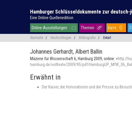
Hamburger Schlüsseldokumente zur deutsch-j
Eine Online-Quellenedition
Online-Ausstellungen
Themen
Karte
Z
Startseite
/
Nachschlagen
/
Bibliografie
/
Detail
Johannes Gerhardt,
Albert Ballin
Mäzene für Wissenschaft 6, Hamburg 2009, online: <
http://h
hamburg.de/volltexte/2009/95/pdf/HamburgUP_MfW_06_Ball
Erwähnt in
Der Kaiser, die Honoratioren und die Presse zu Besuch 