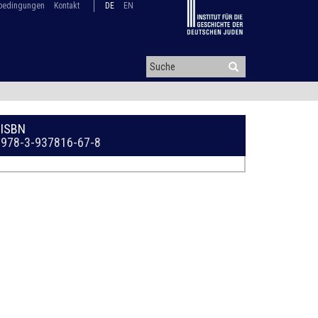
bedingungen
Kontakt
DE
EN
ISBN
978-3-937816-67-8