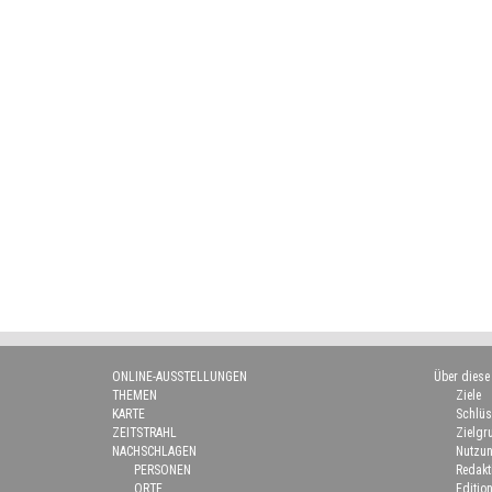
ONLINE-AUSSTELLUNGEN
Über diese
THEMEN
Ziele
KARTE
Schlüs
ZEITSTRAHL
Zielgr
NACHSCHLAGEN
Nutzun
PERSONEN
Redakt
ORTE
Edition