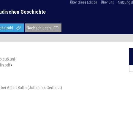
Über diese Edition
Über uns
Nutzungs
üdischen Geschichte
eitstrahl
Nachschlagen
up.sub.uni-
in.pdf
>
bei Albert Ballin (Johannes Gerhardt)