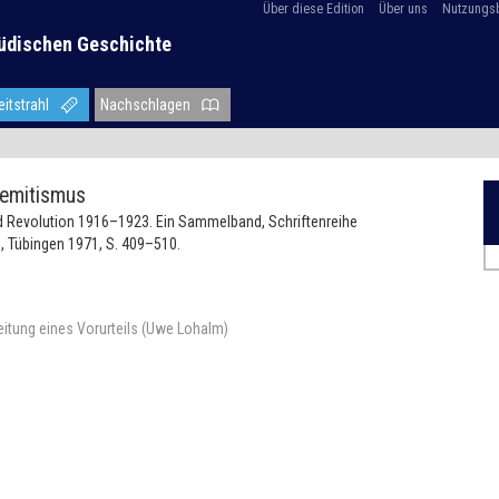
Über diese Edition
Über uns
Nutzungs
üdischen Geschichte
eitstrahl
Nachschlagen
semitismus
nd Revolution 1916–1923. Ein Sammelband, Schriftenreihe
, Tübingen 1971, S. 409–510.
itung eines Vorurteils (Uwe Lohalm)