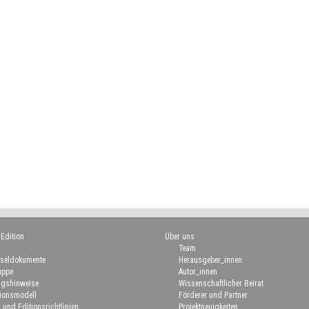
 Edition
Über uns
Team
seldokumente
Herausgeber_innen
uppe
Autor_innen
gshinweise
Wissenschaftlicher Beirat
ionsmodell
Förderer und Partner
 und Editionsrichtlinien
Projektneuigkeiten