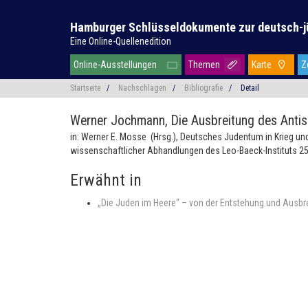
Hamburger Schlüsseldokumente zur deutsch-j
Eine Online-Quellenedition
Online-Ausstellungen
Themen
Karte
Z
Startseite
/
Nachschlagen
/
Bibliografie
/
Detail
Werner Jochmann,
Die Ausbreitung des Anti
in: Werner E. Mosse (Hrsg.), Deutsches Judentum in Krieg u
wissenschaftlicher Abhandlungen des Leo-Baeck-Instituts 25
Erwähnt in
„Die Juden im Heere“ – von der Entstehung und Ausbre