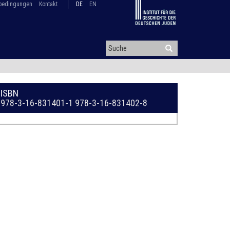
bedingungen
Kontakt
DE
EN
ISBN
978-3-16-831401-1
978-3-16-831402-8