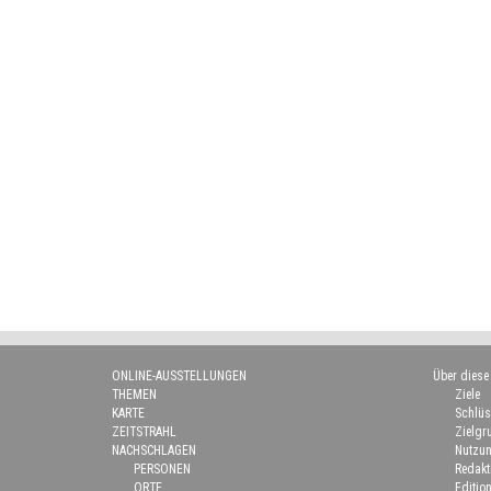
ONLINE-AUSSTELLUNGEN
Über diese
THEMEN
Ziele
KARTE
Schlüs
ZEITSTRAHL
Zielgr
NACHSCHLAGEN
Nutzun
PERSONEN
Redakt
ORTE
Edition