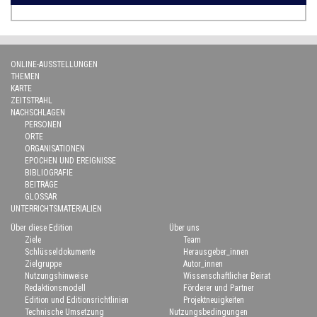
ONLINE-AUSSTELLUNGEN
THEMEN
KARTE
ZEITSTRAHL
NACHSCHLAGEN
PERSONEN
ORTE
ORGANISATIONEN
EPOCHEN UND EREIGNISSE
BIBLIOGRAFIE
BEITRÄGE
GLOSSAR
UNTERRICHTSMATERIALIEN
Über diese Edition
Über uns
Ziele
Team
Schlüsseldokumente
Herausgeber_innen
Zielgruppe
Autor_innen
Nutzungshinweise
Wissenschaftlicher Beirat
Redaktionsmodell
Förderer und Partner
Edition und Editionsrichtlinien
Projektneuigkeiten
Technische Umsetzung
Nutzungsbedingungen