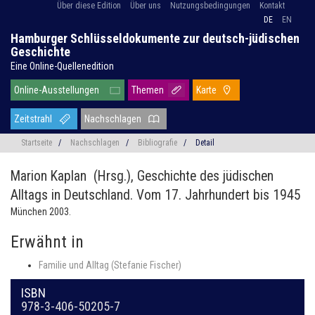
Über diese Edition
Über uns
Nutzungsbedingungen
Kontakt
DE
EN
Hamburger Schlüsseldokumente zur deutsch-jüdischen
Geschichte
Eine Online-Quellenedition
Online-Ausstellungen
Themen
Karte
Zeitstrahl
Nachschlagen
Startseite
/
Nachschlagen
/
Bibliografie
/
Detail
Marion Kaplan (Hrsg.),
Geschichte des jüdischen
Alltags in Deutschland. Vom 17. Jahrhundert bis 1945
München 2003.
Erwähnt in
Familie und Alltag (Stefanie Fischer)
ISBN
978-3-406-50205-7