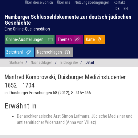
Über diese Edition
Über uns
Nutzungsbedingungen
Kontakt
DE
EN
Hamburger Schlüsseldokumente zur deutsch-jüdischen
Geschichte
Eine Online-Quellenedition
Online-Ausstellungen
Themen
Karte
Zeitstrahl
Nachschlagen
Startseite
/
Nachschlagen
/
Bibliografie
/
Detail
Manfred Komorowski,
Duisburger Medizinstudenten
1652– 1704
in: Duisburger Forschungen 58 (2012), S. 415–466.
Erwähnt in
Der aschkenasische Arzt Simon Lefmans. Jüdische Mediziner und
antisemitischer Widerstand (Anna von Villiez)