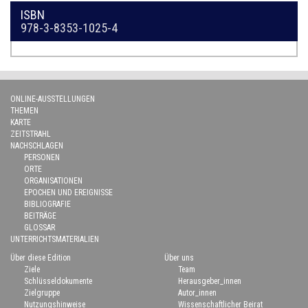
ISBN
978-3-8353-1025-4
ONLINE-AUSSTELLUNGEN
THEMEN
KARTE
ZEITSTRAHL
NACHSCHLAGEN
PERSONEN
ORTE
ORGANISATIONEN
EPOCHEN UND EREIGNISSE
BIBLIOGRAFIE
BEITRÄGE
GLOSSAR
UNTERRICHTSMATERIALIEN
Über diese Edition
Über uns
Ziele
Team
Schlüsseldokumente
Herausgeber_innen
Zielgruppe
Autor_innen
Nutzungshinweise
Wissenschaftlicher Beirat