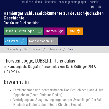
Über diese Edition
Über uns
Nutzungsbedingungen
Kontakt
DE
EN
Hamburger Schlüsseldokumente zur deutsch-jüdischen
Geschichte
Eine Online-Quellenedition
Online-Ausstellungen
Themen
Karte
Zeitstrahl
Nachschlagen
Startseite
/
Nachschlagen
/
Bibliografie
/
Detail
Thorsten Logge,
LÜBBERT, Hans Julius
in: Hamburgische Biografie. Personenlexikon, Bd. 6, Göttingen 2012,
S. 194–197.
Erwähnt in
Familiennamen und Identitätsfragen. Das Gesuch des Hans Julius
Oppenheim (Beate-Christine Fiedler)
Verfolgung und Ausgrenzung sogenannter „Mischlinge“. Der Fall
Friedrich Wilhelm Lübbert (Beate-Christine Fiedler)